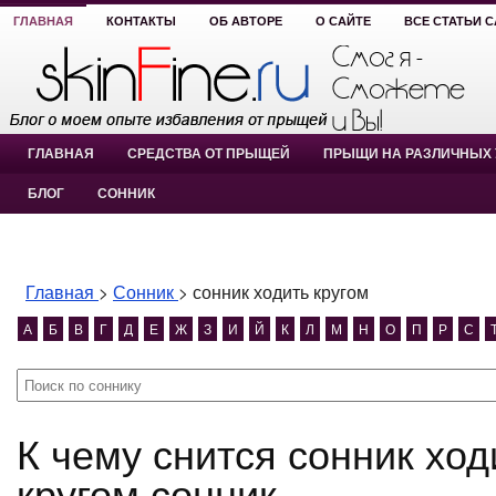
ГЛАВНАЯ
КОНТАКТЫ
ОБ АВТОРЕ
О САЙТЕ
ВСЕ СТАТЬИ 
ГЛАВНАЯ
СРЕДСТВА ОТ ПРЫЩЕЙ
ПРЫЩИ НА РАЗЛИЧНЫХ 
БЛОГ
СОННИК
Главная
>
Сонник
>
сонник ходить кругом
А
Б
В
Г
Д
Е
Ж
З
И
Й
К
Л
М
Н
О
П
Р
С
К чему снится сонник ходить кругом? сонник ходить
кругом сонник