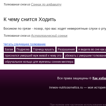
Сонник по алфавиту
Толкование снов из
К чему снится Ходить
Босиком по грязи - позор, про вас ходят невероятные слухи о рту
Астрологический сонник
Толкование снов из
Читать следующее толкование
Багаж
Подрезка
Горчицу кушать
Разрушения
я видела во сне ка
приснился умерший муж живой к чему это
убежать с умершим толковани
обручальное кольцо для мужчины сонник миллера
Все права защищены ©
Как изб
inneov-nutricosmetics.ru — моя история
При полном или частичном использовании мате