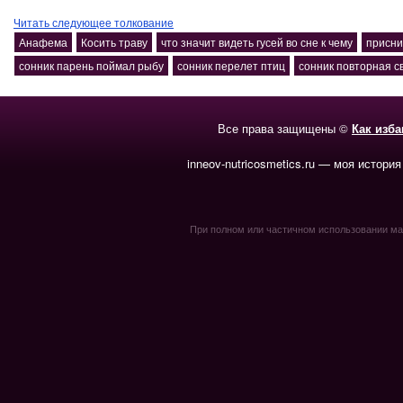
Читать следующее толкование
Анафема
Косить траву
что значит видеть гусей во сне к чему
присни
сонник парень поймал рыбу
сонник перелет птиц
сонник повторная с
Все права защищены ©
Как изб
inneov-nutricosmetics.ru — моя история
При полном или частичном использовании мате