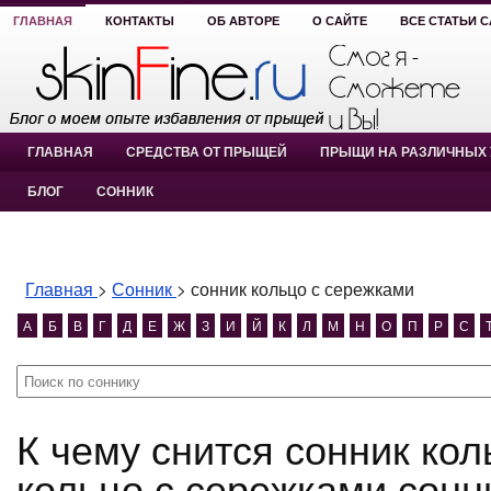
ГЛАВНАЯ
КОНТАКТЫ
ОБ АВТОРЕ
О САЙТЕ
ВСЕ СТАТЬИ 
ГЛАВНАЯ
СРЕДСТВА ОТ ПРЫЩЕЙ
ПРЫЩИ НА РАЗЛИЧНЫХ 
БЛОГ
СОННИК
Главная
>
Сонник
>
сонник кольцо с сережками
А
Б
В
Г
Д
Е
Ж
З
И
Й
К
Л
М
Н
О
П
Р
С
К чему снится сонник кольцо с сережками? сонник
кольцо с сережками сонн