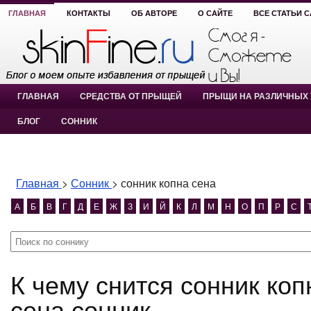
ГЛАВНАЯ
КОНТАКТЫ
ОБ АВТОРЕ
О САЙТЕ
ВСЕ СТАТЬИ 
ГЛАВНАЯ
СРЕДСТВА ОТ ПРЫЩЕЙ
ПРЫЩИ НА РАЗЛИЧНЫХ 
БЛОГ
СОННИК
Главная
>
Сонник
>
сонник копна сена
А
Б
В
Г
Д
Е
Ж
З
И
Й
К
Л
М
Н
О
П
Р
С
К чему снится сонник копна сена? сонник копна
сена сонник