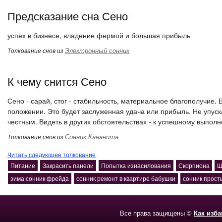
Предсказание сна Сено
успех в бизнесе, владение фермой и большая прибыль
Электронный сонник
Толкование снов из
К чему снится Сено
Сено - сарай, стог - стабильность, материальное благополучие.
положении. Это будет заслуженная удача или прибыль. Не упуска
честным. Видеть в других обстоятельствах - к успешному выпол
Сонник Кананита
Толкование снов из
Читать следующее толкование
Питание
Закрасить панели
Попытка изнасилования
Скорпиона
Щ
зима сонник фрейда
сонник ремонт в квартире бабушки
сонник прост
Все права защищены ©
Как изб