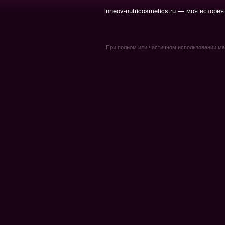
inneov-nutricosmetics.ru — моя история
При полном или частичном использовании мате