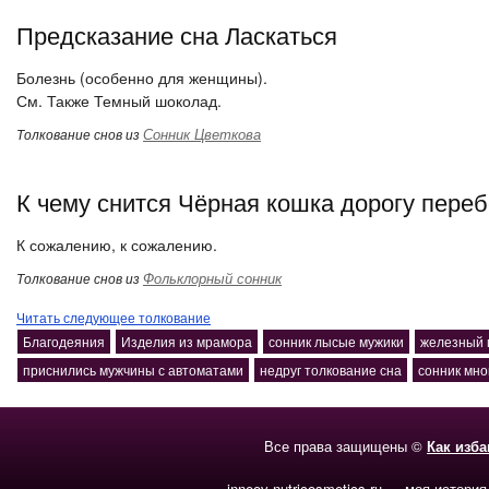
Предсказание сна Ласкаться
Болезнь (особенно для женщины).
См. Также Темный шоколад.
Сонник Цветкова
Толкование снов из
К чему снится Чёрная кошка дорогу пере
К сожалению, к сожалению.
Фольклорный сонник
Толкование снов из
Читать следующее толкование
Благодеяния
Изделия из мрамора
сонник лысые мужики
железный 
приснились мужчины с автоматами
недруг толкование сна
сонник мно
Все права защищены ©
Как изб
inneov-nutricosmetics.ru — моя история