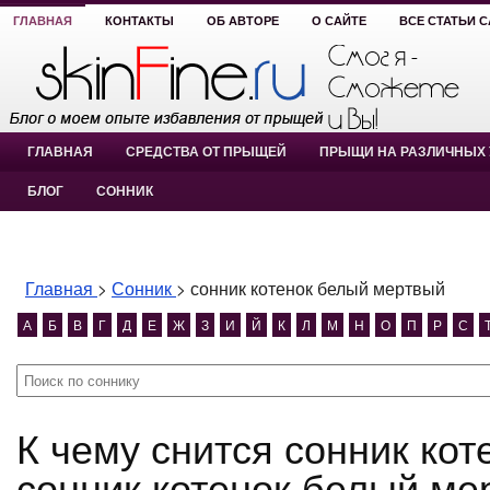
ГЛАВНАЯ
КОНТАКТЫ
ОБ АВТОРЕ
О САЙТЕ
ВСЕ СТАТЬИ 
ГЛАВНАЯ
СРЕДСТВА ОТ ПРЫЩЕЙ
ПРЫЩИ НА РАЗЛИЧНЫХ 
БЛОГ
СОННИК
Главная
>
Сонник
>
сонник котенок белый мертвый
А
Б
В
Г
Д
Е
Ж
З
И
Й
К
Л
М
Н
О
П
Р
С
К чему снится сонник котенок белый мертвый?
сонник котенок белый ме