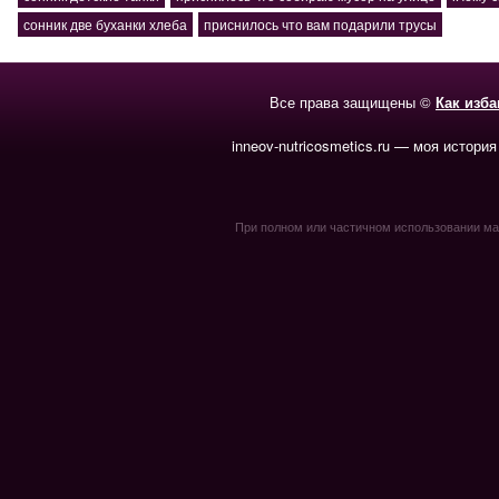
сонник две буханки хлеба
приснилось что вам подарили трусы
Все права защищены ©
Как изб
inneov-nutricosmetics.ru — моя история
При полном или частичном использовании мате