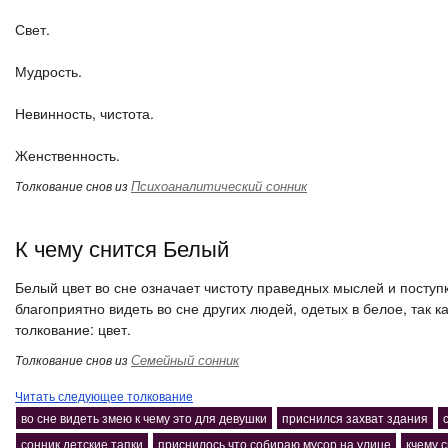
Свет.
Мудрость.
Невинность, чистота.
Женственность.
Психоаналитический сонник
Толкование снов из
К чему снится Белый
Белый цвет во сне означает чистоту праведных мыслей и поступ
благоприятно видеть во сне других людей, одетых в белое, так ка
толкование: цвет.
Семейный сонник
Толкование снов из
Читать следующее толкование
во сне видеть змею к чему это для девушки
приснился захват здания
сонник детские тапки
приснилось что собираю мусор на улице
кчему 