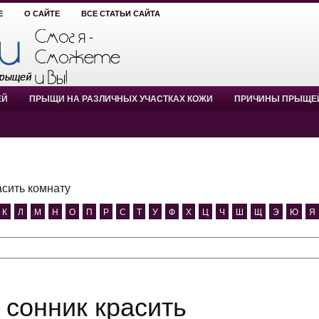
Е
О САЙТЕ
ВСЕ СТАТЬИ САЙТА
ЕЙ
ПРЫЩИ НА РАЗЛИЧНЫХ УЧАСТКАХ КОЖИ
ПРИЧИНЫ ПРЫЩЕ
асить комнату
К
Л
М
Н
О
П
Р
С
Т
У
Ф
Х
Ц
Ч
Ш
Щ
Э
Ю
Я