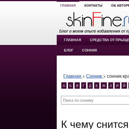
ГЛАВНАЯ
КОНТАКТЫ
ОБ АВТОР
ГЛАВНАЯ
СРЕДСТВА ОТ ПРЫЩ
БЛОГ
СОННИК
Главная
>
Сонник
>
сонник кр
А
Б
В
Г
Д
Е
Ж
З
И
Й
К чему снится сонник красить