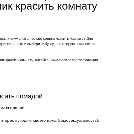
ик красить комнату
сь, к чему снится во сне сонник красить комнату? Для
приснилось или выберите букву, на которую начинается
нник красить комнату, читайте ниже бесплатно толкования
асить помадой
ом свидании.
нтерес к людям своего пола (гомосексуальность).