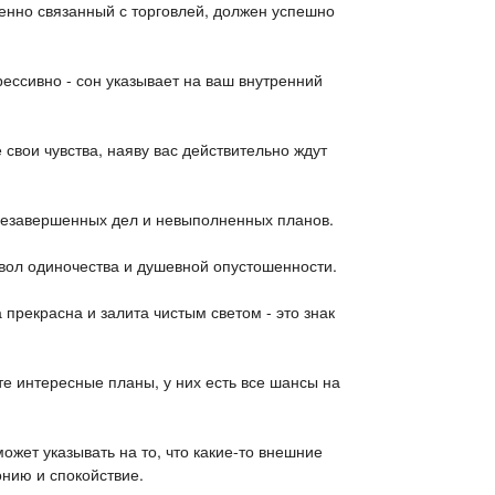
бенно связанный с торговлей, должен успешно
грессивно - сон указывает на ваш внутренний
 свои чувства, наяву вас действительно ждут
незавершенных дел и невыполненных планов.
вол одиночества и душевной опустошенности.
 прекрасна и залита чистым светом - это знак
е интересные планы, у них есть все шансы на
может указывать на то, что какие-то внешние
онию и спокойствие.