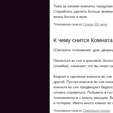
Тьма за окнами комнаты: предупре
Старайтесь уделять больше внима
жизнь богаче и ярче.
Сонник ХХ века
Толкование снов из
К чему снится Комната
(Смотрите толкование: дом, дворец
Оказаться во сне в красивой, богат
(хозяйка), означает, что вы скоро 
Бедная и скромная комната во сне 
другой. Пустая комната во сне озн
комната во сне предвещает беднос
сложно справиться. Побывать в гос
познакомиться с власть имущим. Ви
и потерям. Иметь много комнат во с
Семейный сонник
Толкование снов из