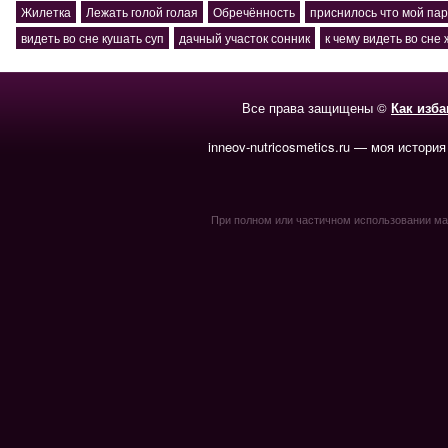
Жилетка
Лежать голой голая
Обречённость
приснилось что мой пар
видеть во сне кушать суп
дачный участок сонник
к чему видеть во сне
Все права защищены ©
Как изб
inneov-nutricosmetics.ru — моя история
При полном или частичном использовании мате