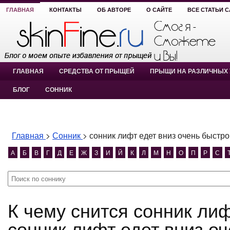
ГЛАВНАЯ
КОНТАКТЫ
ОБ АВТОРЕ
О САЙТЕ
ВСЕ СТАТЬИ 
ГЛАВНАЯ
СРЕДСТВА ОТ ПРЫЩЕЙ
ПРЫЩИ НА РАЗЛИЧНЫХ 
БЛОГ
СОННИК
Главная
>
Сонник
>
сонник лифт едет вниз очень быстро
А
Б
В
Г
Д
Е
Ж
З
И
Й
К
Л
М
Н
О
П
Р
С
К чему снится сонник лифт едет вниз очень быстро?
сонник лифт едет вниз о