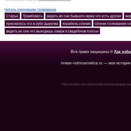
Читать следующее толкование
Старье
Трамбовать
видеть во сне бывшего мужа что есть другая
вид
приснилось что в зубе дырочка
корабель сонник
сонник толкование сн
видеть во сне что выходишь замуж в свадебном платье
Все права защищены ©
Как изб
inneov-nutricosmetics.ru — моя история
При полном или частичном использовании мате