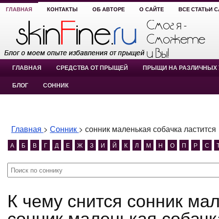
ГЛАВНАЯ
КОНТАКТЫ
ОБ АВТОРЕ
О САЙТЕ
ВСЕ СТАТЬИ 
ГЛАВНАЯ
СРЕДСТВА ОТ ПРЫЩЕЙ
ПРЫЩИ НА РАЗЛИЧНЫХ 
БЛОГ
СОННИК
Главная
>
Сонник
>
сонник маленькая собачка ластится
А
Б
В
Г
Д
Е
Ж
З
И
Й
К
Л
М
Н
О
П
Р
С
К чему снится сонник маленькая собачка ластится?
сонник маленькая собачк