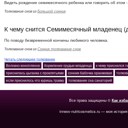
Видеть рождение семимесячного ребенка или говорить об этом -
Большой сонник
Толкование снов из
К чему снится Семимесячный младенец (д
По поводу безвременной кончины любимого человека.
Сонник толкование снов
Толкование снов из
Читать следующее толкование
Волокно конопляное
Кормление грудью младенца
к чему приснился т
приснилась цыганка с проклятьями
сонник бабочка оранжевая
толков
если приснилось что куришь травку
толкование сна санаторий
Все права защищены ©
Как изб
inneov-nutricosmetics.ru — моя история