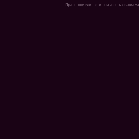
При полном или частичном использовании мате