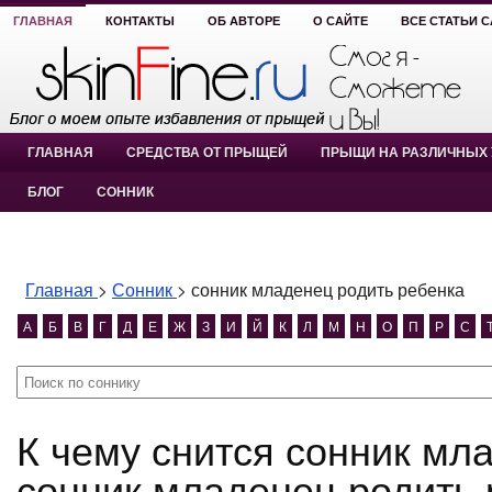
ГЛАВНАЯ
КОНТАКТЫ
ОБ АВТОРЕ
О САЙТЕ
ВСЕ СТАТЬИ 
ГЛАВНАЯ
СРЕДСТВА ОТ ПРЫЩЕЙ
ПРЫЩИ НА РАЗЛИЧНЫХ 
БЛОГ
СОННИК
Главная
>
Сонник
>
сонник младенец родить ребенка
А
Б
В
Г
Д
Е
Ж
З
И
Й
К
Л
М
Н
О
П
Р
С
К чему снится сонник младенец родить ребенка?
сонник младенец родить 