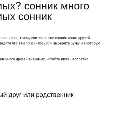
мых? сонник много
мых сонник
риснилось, к чему снится во сне сонник много друзей
едите что вам приснилось или выберите букву, на которую
нник много друзей знакомых, читайте ниже бесплатно
ый друг или родственник