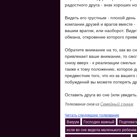
радостного друга - знак хороших н
Видеть его грустным - плохой день
компании друзей и врагов вместе - 
вашим врагом, или наоборот. Видеть
обмана, откровение которого приве
Обратите внимание на то, как во с
привлекает ваше внимание, то смот
снизу вверх - к реализации смелых
также к тому положению, которое до
предвестник того, что из-за вашег
побуждений вы можете потерять др
Оставить друга во сне (или увидеть,
Семейный сонник
Толкование снов из
Читать следующее толкование
Вакуум
Господин важный
Подпеват
если во сне видела маленького ребенка