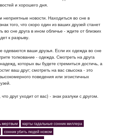
овостей и хорошего дня.
 и неприятные новости. Находиться во сне в
знак того, что скоро один из ваших друзей станет
 во сне друга в ином обличье - ждите от близких
дет к разрыву.
не одеваются ваши друзья. Если их одежда во сне
рите толкование - одежда. Смотреть на друга
 надежд, которых вы будете стремиться достичь, а
стиг ваш друг; смотреть на вас свысока - это
о высокомерного поведения или эгоистичных
узей.
 что друг уходит от вас) - знак разлуки с другом.
ь мертвым
карты гадальные сонник миллера
сонник убить людей ножом