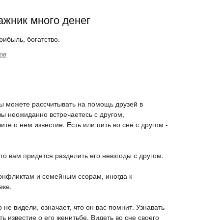
ажник много денег
рибыль, богатство.
ов
 вы можете рассчитывать на помощь друзей в
вы неожиданно встречаетесь с другом,
ите о нем известие. Есть или пить во сне с другом -
что вам придется разделить его невзгоды с другом.
 конфликтам и семейным ссорам, иногда к
еке.
о не видели, означает, что он вас помнит. Узнавать
ать известие о его женитьбе. Видеть во сне своего