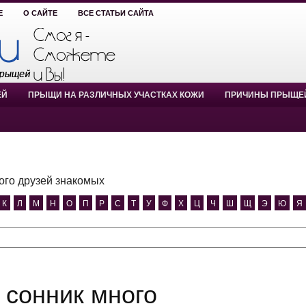
Е
О САЙТЕ
ВСЕ СТАТЬИ САЙТА
ЕЙ
ПРЫЩИ НА РАЗЛИЧНЫХ УЧАСТКАХ КОЖИ
ПРИЧИНЫ ПРЫЩЕ
ого друзей знакомых
К
Л
М
Н
О
П
Р
С
Т
У
Ф
Х
Ц
Ч
Ш
Щ
Э
Ю
Я