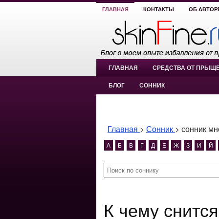
ГЛАВНАЯ
КОНТАКТЫ
ОБ АВТОР
ГЛАВНАЯ
СРЕДСТВА ОТ ПРЫЩ
БЛОГ
СОННИК
Главная
>
Сонник
>
сонник мн
А
Б
В
Г
Д
Е
Ж
З
И
Й
К чему снится сонник много