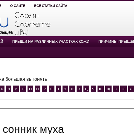
Е
О САЙТЕ
ВСЕ СТАТЬИ САЙТА
ЕЙ
ПРЫЩИ НА РАЗЛИЧНЫХ УЧАСТКАХ КОЖИ
ПРИЧИНЫ ПРЫЩЕ
ха большая выгонять
К
Л
М
Н
О
П
Р
С
Т
У
Ф
Х
Ц
Ч
Ш
Щ
Э
Ю
Я