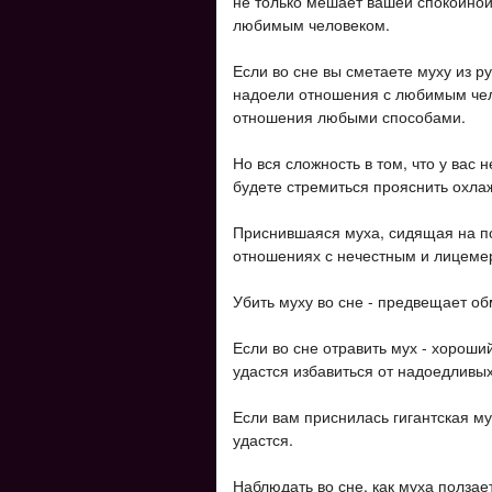
не только мешает вашей спокойно
любимым человеком.
Если во сне вы сметаете муху из р
надоели отношения с любимым чело
отношения любыми способами.
Но вся сложность в том, что у вас н
будете стремиться прояснить охла
Приснившаяся муха, сидящая на пот
отношениях с нечестным и лицемер
Убить муху во сне - предвещает об
Если во сне отравить мух - хороший
удастся избавиться от надоедливы
Если вам приснилась гигантская му
удастся.
Наблюдать во сне, как муха ползае