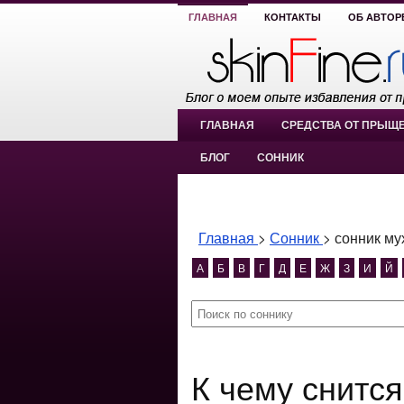
ГЛАВНАЯ
КОНТАКТЫ
ОБ АВТОР
ГЛАВНАЯ
СРЕДСТВА ОТ ПРЫЩ
БЛОГ
СОННИК
Главная
>
Сонник
>
сонник му
А
Б
В
Г
Д
Е
Ж
З
И
Й
К чему снится сонник муха