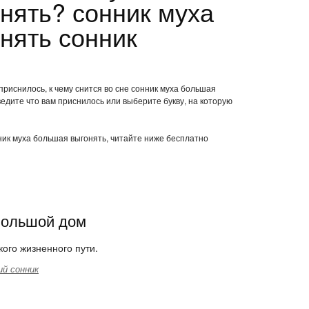
нять? сонник муха
нять сонник
приснилось, к чему снится во сне сонник муха большая
едите что вам приснилось или выберите букву, на которую
нник муха большая выгонять, читайте ниже бесплатно
 большой дом
ого жизненного пути.
й сонник