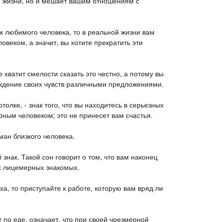
й жизни, но и мешает вашим отношениям с
ук любимого человека, то в реальной жизни вам
веком, а значит, вы хотите прекратить эти
е хватит смелости сказать это честно, а потому вы
ждение своих чувств различными предложениями.
олке, - знак того, что вы находитесь в серьезных
ным человеком; это не принесет вам счастья.
ман близкого человека.
 знак. Такой сон говорит о том, что вам наконец
х лицемерных знакомых.
ха, то приступайте к работе, которую вам вряд ли
т по еде, означает, что при своей чрезмерной