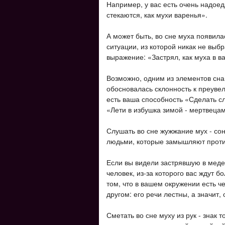
Например, у вас есть очень надоед
стекаются, как мухи варенья».
А может быть, во сне муха появила
ситуации, из которой никак не выбр
выражение: «Застрял, как муха в в
Возможно, одним из элементов сна
обосновалась склонность к преувел
есть ваша способность «Сделать с
«Лети в избушка зимой - мертвецам
Слушать во сне жужжание мух - со
людьми, которые замышляют против
Если вы видели застрявшую в меде 
человек, из-за которого вас ждут б
том, что в вашем окружении есть ч
другом: его речи лестны, а значит,
Сметать во сне муху из рук - знак т