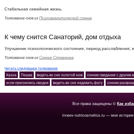
Стабильная семейная жизнь.
Психоаналитический сонник
Толкование снов из
К чему снится Санаторий, дом отдыха
Улучшение психологического состояния, период расслабления; е
Сонник Странника
Толкование снов из
Читать следующее толкование
Казна
Пешка
видеть во сне золотой нож
сонник свидание с другим 
если приснились оводни
видеть во сне надевать фату
сонник раскраш
Все права защищены ©
Как изб
inneov-nutricosmetics.ru — моя история