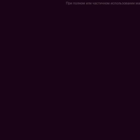
При полном или частичном использовании мате