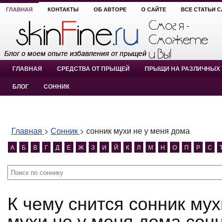
ГЛАВНАЯ
КОНТАКТЫ
ОБ АВТОРЕ
О САЙТЕ
ВСЕ СТАТЬИ 
ГЛАВНАЯ
СРЕДСТВА ОТ ПРЫЩЕЙ
ПРЫЩИ НА РАЗЛИЧНЫХ 
БЛОГ
СОННИК
Главная
>
Сонник
>
сонник мухи не у меня дома
А
Б
В
Г
Д
Е
Ж
З
И
Й
К
Л
М
Н
О
П
Р
С
К чему снится сонник мухи не у меня дома? сонник
мухи не у меня дома сон