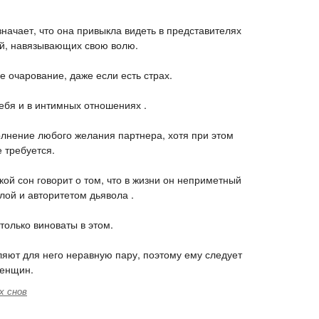
начает, что она привыкла видеть в представителях
ей, навязывающих свою волю.
е очарование, даже если есть страх.
себя и в интимных отношениях .
олнение любого желания партнера, хотя при этом
е требуется.
ой сон говорит о том, что в жизни он неприметный
илой и авторитетом дьявола .
только виноваты в этом.
яют для него неравную пару, поэтому ему следует
женщин.
х снов