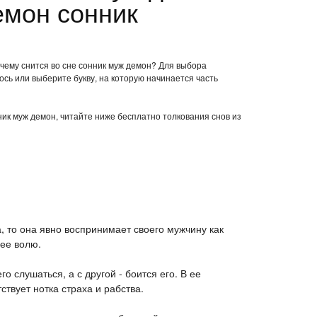
емон сонник
 чему снится во сне сонник муж демон? Для выбора
ось или выберите букву, на которую начинается часть
нник муж демон, читайте ниже бесплатно толкования снов из
, то она явно воспринимает своего мужчину как
ее волю.
о слушаться, а с другой - боится его. В ее
твует нотка страха и рабства.