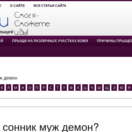
Е
О САЙТЕ
ВСЕ СТАТЬИ САЙТА
ЕЙ
ПРЫЩИ НА РАЗЛИЧНЫХ УЧАСТКАХ КОЖИ
ПРИЧИНЫ ПРЫЩЕ
ж демон
К
Л
М
Н
О
П
Р
С
Т
У
Ф
Х
Ц
Ч
Ш
Щ
Э
Ю
Я