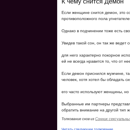
К чему снится Демон
Если женщине снится демон, это оз
противоположного пола угнетател
Однако в подчинении тоже есть сво
Увидев такой сон, он так же ведет 
для него характерно покорное исп
ей не всегда нравится то, что от не
Если демон приснился мужчине, так
человек, хотя хотел бы обладать с
его часто используют женщины, но 
Выбранные им партнеры представл
обратить внимание на другой тип 
Сонник сексуальны
Толкование снов из
Читать следующее толкование