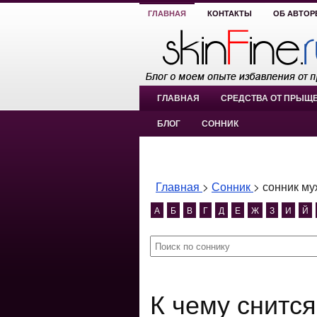
ГЛАВНАЯ
КОНТАКТЫ
ОБ АВТОР
ГЛАВНАЯ
СРЕДСТВА ОТ ПРЫЩ
БЛОГ
СОННИК
Главная
>
Сонник
>
сонник му
А
Б
В
Г
Д
Е
Ж
З
И
Й
К чему снится сонник муж демон?