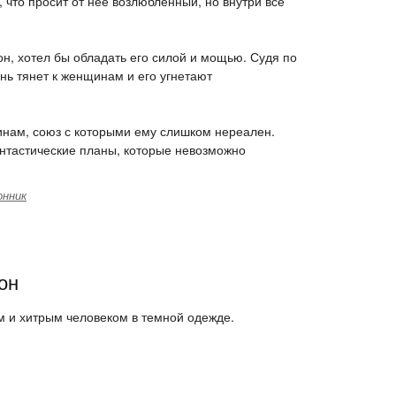
 что просит от нее возлюбленный, но внутри все
н, хотел бы обладать его силой и мощью. Судя по
ень тянет к женщинам и его угнетают
щинам, союз с которыми ему слишком нереален.
нтастические планы, которые невозможно
онник
он
 и хитрым человеком в темной одежде.