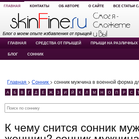
ГЛАВНАЯ
КОНТАКТЫ
ОБ АВТОРЕ
О САЙТЕ
ВСЕ СТАТЬИ 
ГЛАВНАЯ
СРЕДСТВА ОТ ПРЫЩЕЙ
ПРЫЩИ НА РАЗЛИЧНЫХ 
БЛОГ
СОННИК
Главная
>
Сонник
>
сонник мужчина в военной форма д
А
Б
В
Г
Д
Е
Ж
З
И
Й
К
Л
М
Н
О
П
Р
С
К чему снится сонник мужчина в военной форма для
женщин? сонник мужчина