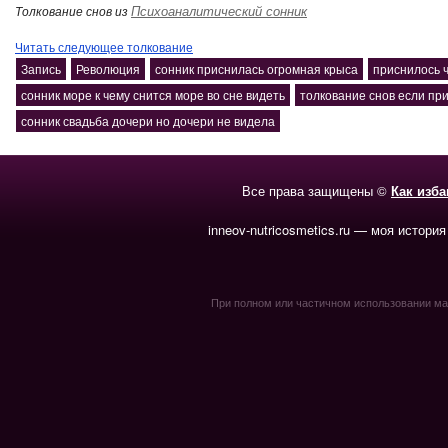
Психоаналитический сонник
Толкование снов из
Читать следующее толкование
Запись
Революция
сонник приснилась огромная крыса
приснилось ч
сонник море к чему снится море во сне видеть
толкование снов если пр
сонник свадьба дочери но дочери не видела
Все права защищены ©
Как изб
inneov-nutricosmetics.ru — моя история
При полном или частичном использовании мате