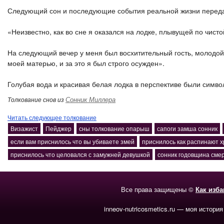
Следующий сон и последующие события реальной жизни перед
«Неизвестно, как во сне я оказался на лодке, плывущей по чисто
На следующий вечер у меня был восхитительный гость, молодой 
моей матерью, и за это я был строго осужден».
Голубая вода и красивая белая лодка в перспективе были симв
Сонник Миллера
Толкование снов из
Читать следующее толкование
Визажист
Пейджер
сны толкование опарыш
сапоги замша сонник
если вам приснилось что вы убиваете змей
приснилось как распинают х
приснилось что целовался с замужней девушкой
сонник годовщина сме
Все права защищены ©
Как изб
inneov-nutricosmetics.ru — моя история