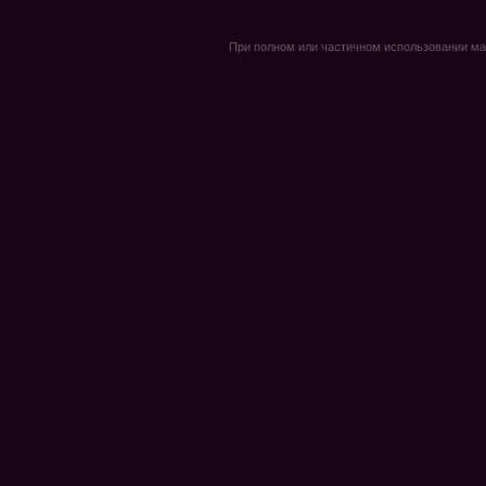
При полном или частичном использовании мате