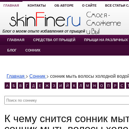
ГЛАВНАЯ
КОНТАКТЫ
ОБ АВТОРЕ
О САЙТЕ
ВСЕ СТАТЬИ 
ГЛАВНАЯ
СРЕДСТВА ОТ ПРЫЩЕЙ
ПРЫЩИ НА РАЗЛИЧНЫХ 
БЛОГ
СОННИК
Главная
>
Сонник
>
сонник мыть волосы холодной водо
А
Б
В
Г
Д
Е
Ж
З
И
Й
К
Л
М
Н
О
П
Р
С
К чему снится сонник мыть волосы холодной водой?
сонник мыть волосы холо