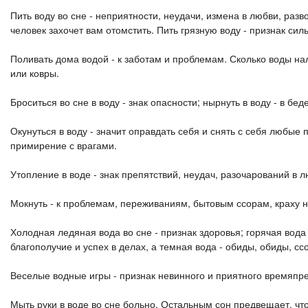
Пить воду во сне - неприятности, неудачи, измена в любви, разв
человек захочет вам отомстить. Пить грязную воду - признак сил
Поливать дома водой - к заботам и проблемам. Сколько воды на
или ковры.
Броситься во сне в воду - знак опасности; нырнуть в воду - в бед
Окунуться в воду - значит оправдать себя и снять с себя любые
примирение с врагами.
Утопление в воде - знак препятствий, неудач, разочарований в л
Мокнуть - к проблемам, переживаниям, бытовым ссорам, краху на
Холодная ледяная вода во сне - признак здоровья; горячая вода 
благополучие и успех в делах, а темная вода - обиды, обиды, сс
Веселые водные игры - признак невинного и приятного времяпр
Мыть руки в воде во сне больно. Остальным сон предвещает, что 