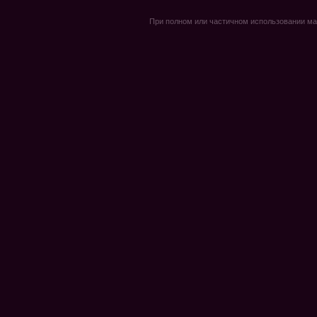
При полном или частичном использовании мате