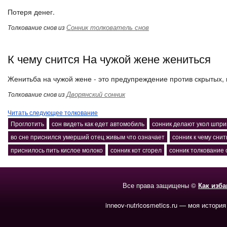
Потеря денег.
Сонник толкователь снов
Толкование снов из
К чему снится На чужой жене жениться
Женитьба на чужой жене - это предупреждение против скрытых, 
Дворянский сонник
Толкование снов из
Читать следующее толкование
Проглотить
сон видеть как едет автомобиль
сонник делают укол шпр
во сне приснился умерший отец живым что означает
сонник к чему сни
приснилось пить кислое молоко
сонник кот сгорел
сонник толкование 
Все права защищены ©
Как изб
inneov-nutricosmetics.ru — моя история