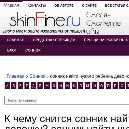
ГЛАВНАЯ
КОНТАКТЫ
ОБ АВТОРЕ
О САЙТЕ
ВСЕ СТАТЬИ 
ГЛАВНАЯ
СРЕДСТВА ОТ ПРЫЩЕЙ
ПРЫЩИ НА РАЗЛИЧНЫХ 
БЛОГ
СОННИК
Главная
>
Сонник
>
сонник найти чужого ребенка девочк
А
Б
В
Г
Д
Е
Ж
З
И
Й
К
Л
М
Н
О
П
Р
С
К чему снится сонник найти чужого ребенка
девочку? сонник найти ч