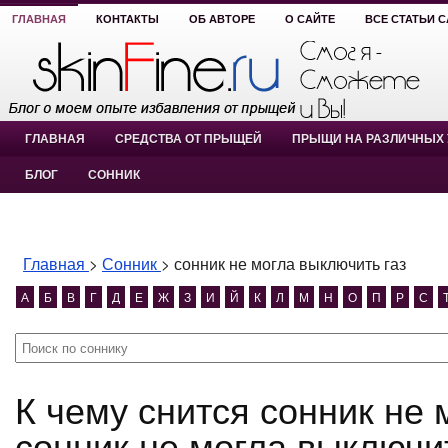
ГЛАВНАЯ
КОНТАКТЫ
ОБ АВТОРЕ
О САЙТЕ
ВСЕ СТАТЬИ 
ГЛАВНАЯ
СРЕДСТВА ОТ ПРЫЩЕЙ
ПРЫЩИ НА РАЗЛИЧНЫХ 
БЛОГ
СОННИК
Главная
>
Сонник
>
сонник не могла выключить газ
А
Б
В
Г
Д
Е
Ж
З
И
Й
К
Л
М
Н
О
П
Р
С
К чему снится сонник не могла выключить газ?
сонник не могла выключит