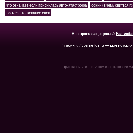
что означает если приснилась автокатастрофа
сонник к чему сниться г
лось сон толкование снов
Все права защищены ©
Как изб
inneov-nutricosmetics.ru — моя история
При полном или частичном использовании мате