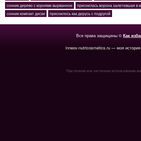
сонник дерево с корнями вырванное
приснилась ворона залетевшая в к
сонник компакт диски
приснилось как дерусь с подругой
Все права защищены ©
Как изб
inneov-nutricosmetics.ru — моя история
При полном или частичном использовании мате