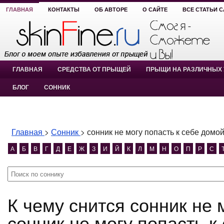
ГЛАВНАЯ
КОНТАКТЫ
ОБ АВТОРЕ
О САЙТЕ
ВСЕ СТАТЬИ 
ГЛАВНАЯ
СРЕДСТВА ОТ ПРЫЩЕЙ
ПРЫЩИ НА РАЗЛИЧНЫХ 
БЛОГ
СОННИК
Главная
>
Сонник
>
сонник не могу попасть к себе домо
А
Б
В
Г
Д
Е
Ж
З
И
Й
К
Л
М
Н
О
П
Р
С
К чему снится сонник не могу попасть к себе домой?
сонник не могу попасть к