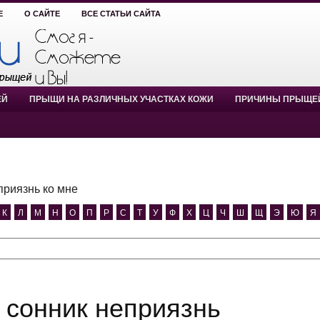
Е
О САЙТЕ
ВСЕ СТАТЬИ САЙТА
ЕЙ
ПРЫЩИ НА РАЗЛИЧНЫХ УЧАСТКАХ КОЖИ
ПРИЧИНЫ ПРЫЩЕ
приязнь ко мне
К
Л
М
Н
О
П
Р
С
Т
У
Ф
Х
Ц
Ч
Ш
Щ
Э
Ю
Я