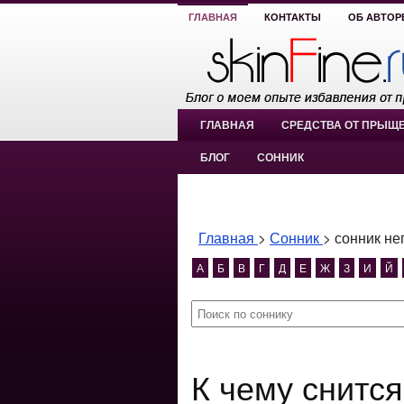
ГЛАВНАЯ
КОНТАКТЫ
ОБ АВТОР
ГЛАВНАЯ
СРЕДСТВА ОТ ПРЫЩ
БЛОГ
СОННИК
Главная
>
Сонник
>
сонник не
А
Б
В
Г
Д
Е
Ж
З
И
Й
К чему снится сонник неприязнь