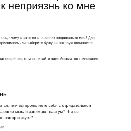
к неприязнь ко мне
ось, к чему снится во сне сонник неприязнь ко мне? Для
приснилось или выберите букву, на которую начинается
нник неприязнь ко мне, читайте ниже бесплатно толкования
нь
вится, или вы проявляете себя с отрицательной
ывающие мысли занимают ваш ум? Что вы
то вас критикует?
ов