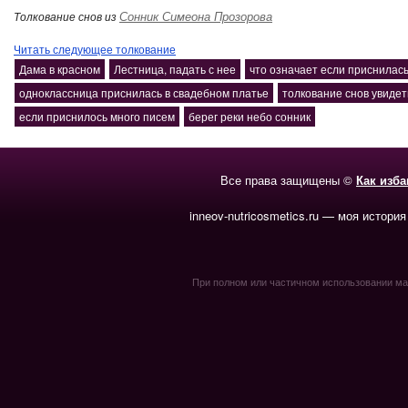
Сонник Симеона Прозорова
Толкование снов из
Читать следующее толкование
Дама в красном
Лестница, падать с нее
что означает если приснилас
одноклассница приснилась в свадебном платье
толкование снов увиде
если приснилось много писем
берег реки небо сонник
Все права защищены ©
Как изб
inneov-nutricosmetics.ru — моя история
При полном или частичном использовании мате