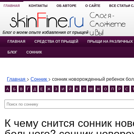
ГЛАВНАЯ
КОНТАКТЫ
ОБ АВТОРЕ
О САЙТЕ
ВСЕ СТАТЬИ 
ГЛАВНАЯ
СРЕДСТВА ОТ ПРЫЩЕЙ
ПРЫЩИ НА РАЗЛИЧНЫХ 
БЛОГ
СОННИК
Главная
>
Сонник
>
сонник новорожденный ребенок бол
А
Б
В
Г
Д
Е
Ж
З
И
Й
К
Л
М
Н
О
П
Р
С
К чему снится сонник новорожденный ребенок
больного? сонник новор