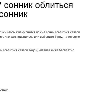
? сонник облиться
 сонник
риснилось, к чему снится во сне сонник облиться святой
те что вам приснилось или выберите букву, на которую
нник облиться святой водой, читайте ниже бесплатно
успех.