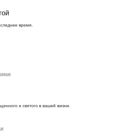
той
оследнее время.
онник
вященного и святого в вашей жизни.
ик