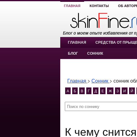
ГЛАВНАЯ
КОНТАКТЫ
ОБ АВТОР
ГЛАВНАЯ
СРЕДСТВА ОТ ПРЫЩ
БЛОГ
СОННИК
Главная
>
Сонник
>
сонник об
А
Б
В
Г
Д
Е
Ж
З
И
Й
К чему снится сонник облиться