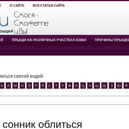
Е
О САЙТЕ
ВСЕ СТАТЬИ САЙТА
ЕЙ
ПРЫЩИ НА РАЗЛИЧНЫХ УЧАСТКАХ КОЖИ
ПРИЧИНЫ ПРЫЩЕ
литься святой водой
К
Л
М
Н
О
П
Р
С
Т
У
Ф
Х
Ц
Ч
Ш
Щ
Э
Ю
Я