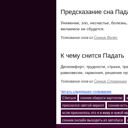
Предсказание сна Пад
Унижение, зло, несчастье, болезнь, 
желаемое не сбудется.
Сонник Велес
Толкование снов из
К чему снится Падать
Дискомфорт, трудности, страхи, тр
равновесие, гармония, решение пр
Сонник Странника
Толкование снов из
Читать следующее толкование
Сбиться
сонник збирати картоплю
приснился святой кирилл
сонник есть
если приснилось что я в живу в чужой к
сонник онлайн выходить из автобуса