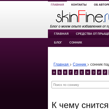
ГЛАВНАЯ
КОНТАКТЫ
ОБ АВТОР
ГЛАВНАЯ
СРЕДСТВА ОТ ПРЫЩ
БЛОГ
СОННИК
Главная
>
Сонник
>
сонник п
А
Б
В
Г
Д
Е
Ж
З
И
Й
К чему снится сонник падающий