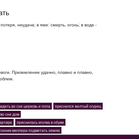
ать
потеря, неудача; в яме: смерть, огонь; в воде -
евоги. Приземление удачно, плавно и плавно,
облем.
видеть во сне церковь и попа
приснился желтый огурец
 во сне дом
вартире
приснилась иголка в обуви
сонник миллера подметать землю