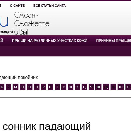
Е
О САЙТЕ
ВСЕ СТАТЬИ САЙТА
ЕЙ
ПРЫЩИ НА РАЗЛИЧНЫХ УЧАСТКАХ КОЖИ
ПРИЧИНЫ ПРЫЩЕ
адающий покойник
К
Л
М
Н
О
П
Р
С
Т
У
Ф
Х
Ц
Ч
Ш
Щ
Э
Ю
Я