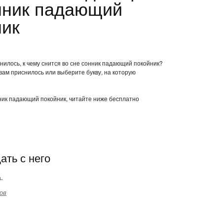
нник падающий
ник
нилось, к чему снится во сне сонник падающий покойник?
вам приснилось или выберите букву, на которую
нник падающий покойник, читайте ниже бесплатно
ать с него
.
ов