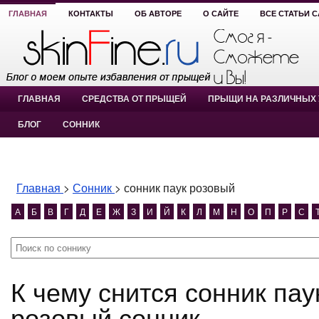
ГЛАВНАЯ
КОНТАКТЫ
ОБ АВТОРЕ
О САЙТЕ
ВСЕ СТАТЬИ 
ГЛАВНАЯ
СРЕДСТВА ОТ ПРЫЩЕЙ
ПРЫЩИ НА РАЗЛИЧНЫХ 
БЛОГ
СОННИК
Главная
>
Сонник
>
сонник паук розовый
А
Б
В
Г
Д
Е
Ж
З
И
Й
К
Л
М
Н
О
П
Р
С
К чему снится сонник паук розовый? сонник паук
розовый сонник