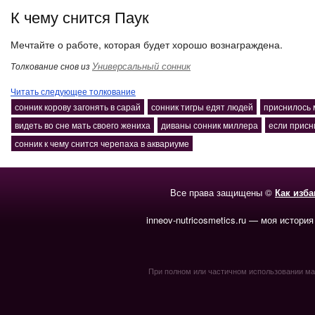
К чему снится Паук
Мечтайте о работе, которая будет хорошо вознаграждена.
Универсальный сонник
Толкование снов из
Читать следующее толкование
сонник корову загонять в сарай
сонник тигры едят людей
приснилось 
видеть во сне мать своего жениха
диваны сонник миллера
если присн
сонник к чему снится черепаха в аквариуме
Все права защищены ©
Как изб
inneov-nutricosmetics.ru — моя история
При полном или частичном использовании мате