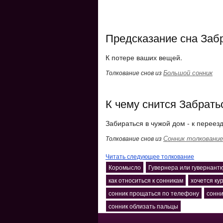
Предсказание сна Заб
К потере ваших вещей.
Большой сонник
Толкование снов из
К чему снится Забрать
Забираться в чужой дом - к переезд
Сонник толкование
Толкование снов из
Читать следующее толкование
Коромысло
Гувернера или гувернантк
как относиться к сонникам
хочется ку
сонник прощаться по телефону
сонни
сонник облизать пальцы