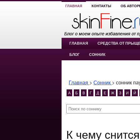
ГЛАВНАЯ
КОНТАКТЫ
ОБ АВТОР
ГЛАВНАЯ
СРЕДСТВА ОТ ПРЫЩ
БЛОГ
СОННИК
Главная
>
Сонник
>
сонник па
А
Б
В
Г
Д
Е
Ж
З
И
Й
К чему снится сонник паутина