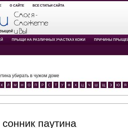
Е
О САЙТЕ
ВСЕ СТАТЬИ САЙТА
ЕЙ
ПРЫЩИ НА РАЗЛИЧНЫХ УЧАСТКАХ КОЖИ
ПРИЧИНЫ ПРЫЩЕ
утина убирать в чужом доме
К
Л
М
Н
О
П
Р
С
Т
У
Ф
Х
Ц
Ч
Ш
Щ
Э
Ю
Я