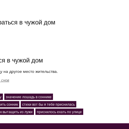
раться в чужой дом
ся в чужой дом
у на другое место жительства.
 снов
у
значение лошадь в соннике
рить сонник
стихи вот бы я тебе приснилась
к вытащить из лужи
приснилось ехать по улице