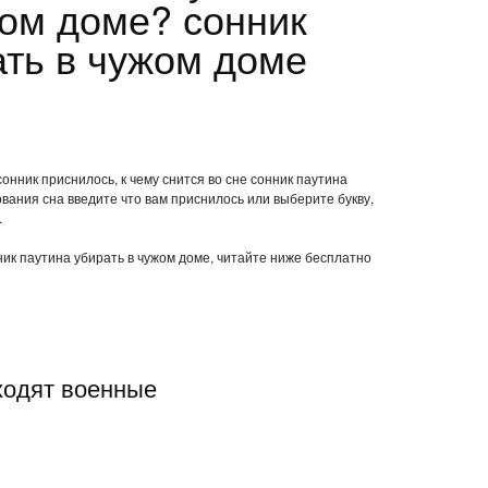
жом доме? сонник
ать в чужом доме
онник приснилось, к чему снится во сне сонник паутина
вания сна введите что вам приснилось или выберите букву,
.
нник паутина убирать в чужом доме, читайте ниже бесплатно
ходят военные