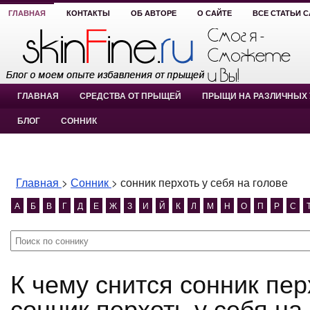
ГЛАВНАЯ
КОНТАКТЫ
ОБ АВТОРЕ
О САЙТЕ
ВСЕ СТАТЬИ 
ГЛАВНАЯ
СРЕДСТВА ОТ ПРЫЩЕЙ
ПРЫЩИ НА РАЗЛИЧНЫХ 
БЛОГ
СОННИК
Главная
>
Сонник
>
сонник перхоть у себя на голове
А
Б
В
Г
Д
Е
Ж
З
И
Й
К
Л
М
Н
О
П
Р
С
К чему снится сонник перхоть у себя на голове?
сонник перхоть у себя на