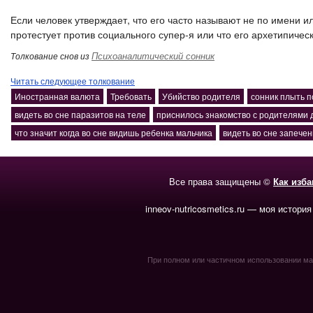
Если человек утверждает, что его часто называют не по имени и
протестует против социального супер-я или что его архетипическ
Психоаналитический сонник
Толкование снов из
Читать следующее толкование
Иностранная валюта
Требовать
Убийство родителя
сонник плыть п
видеть во сне паразитов на теле
приснилось знакомство с родителями 
что значит когда во сне видишь ребенка мальчика
видеть во сне запече
Все права защищены ©
Как изб
inneov-nutricosmetics.ru — моя история
При полном или частичном использовании мате