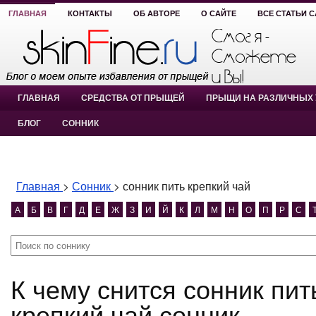
ГЛАВНАЯ
КОНТАКТЫ
ОБ АВТОРЕ
О САЙТЕ
ВСЕ СТАТЬИ 
ГЛАВНАЯ
СРЕДСТВА ОТ ПРЫЩЕЙ
ПРЫЩИ НА РАЗЛИЧНЫХ 
БЛОГ
СОННИК
Главная
>
Сонник
>
сонник пить крепкий чай
А
Б
В
Г
Д
Е
Ж
З
И
Й
К
Л
М
Н
О
П
Р
С
К чему снится сонник пить крепкий чай? сонник пить
крепкий чай сонник