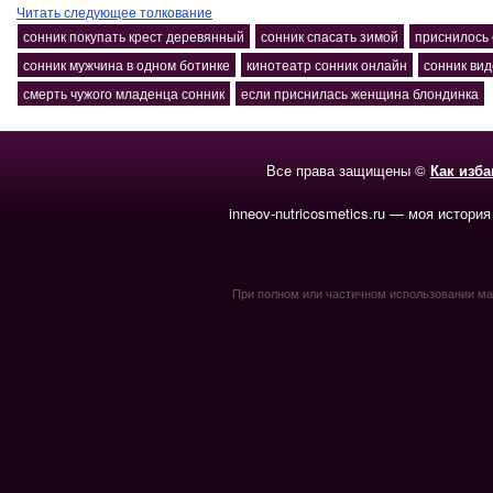
Читать следующее толкование
сонник покупать крест деревянный
сонник спасать зимой
приснилось 
сонник мужчина в одном ботинке
кинотеатр сонник онлайн
сонник ви
смерть чужого младенца сонник
если приснилась женщина блондинка
Все права защищены ©
Как изб
inneov-nutricosmetics.ru — моя история
При полном или частичном использовании мате