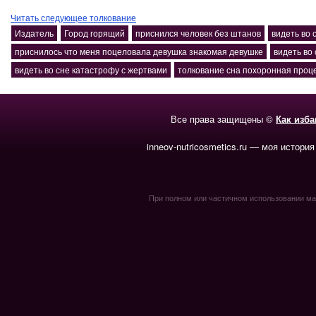
Читать следующее толкование
Издатель
Город горящий
приснился человек без штанов
видеть во 
приснилось что меня поцеловала девушка знакомая девушке
видеть во 
видеть во сне катастрофу с жертвами
толкование сна похоронная проц
Все права защищены ©
Как изб
inneov-nutricosmetics.ru — моя история
При полном или частичном использовании мате