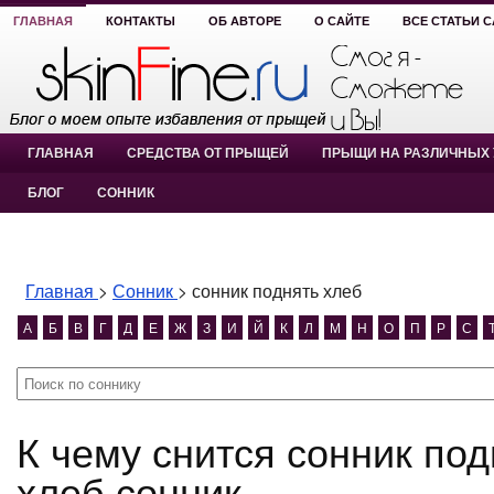
ГЛАВНАЯ
КОНТАКТЫ
ОБ АВТОРЕ
О САЙТЕ
ВСЕ СТАТЬИ 
ГЛАВНАЯ
СРЕДСТВА ОТ ПРЫЩЕЙ
ПРЫЩИ НА РАЗЛИЧНЫХ 
БЛОГ
СОННИК
Главная
>
Сонник
>
сонник поднять хлеб
А
Б
В
Г
Д
Е
Ж
З
И
Й
К
Л
М
Н
О
П
Р
С
К чему снится сонник поднять хлеб? сонник поднять
хлеб сонник