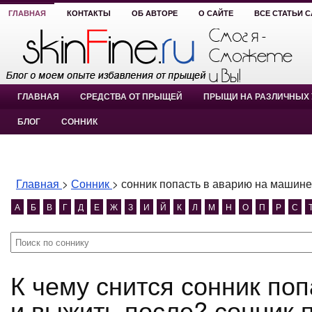
ГЛАВНАЯ
КОНТАКТЫ
ОБ АВТОРЕ
О САЙТЕ
ВСЕ СТАТЬИ 
ГЛАВНАЯ
СРЕДСТВА ОТ ПРЫЩЕЙ
ПРЫЩИ НА РАЗЛИЧНЫХ 
БЛОГ
СОННИК
Главная
>
Сонник
>
сонник попасть в аварию на машине
А
Б
В
Г
Д
Е
Ж
З
И
Й
К
Л
М
Н
О
П
Р
С
К чему снится сонник попасть в аварию на машине
и выжить после? сонник 