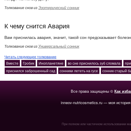
Эзотерический сонник
Толкование снов из
К чему снится Авария
Вам приснилась авария, значит, такой сон предсказывает болезн
Универсальный сонник
Толкование снов из
Читать следующее толкование
Вместе
Гробик
Инопланетяне
во сне приснилось зуб сломала
при
приснился заброшенный сад
сонники лететь на гусе
сонник старый 
Все права защищены ©
Как изб
inneov-nutricosmetics.ru — моя история
При полном или частичном использовании мате