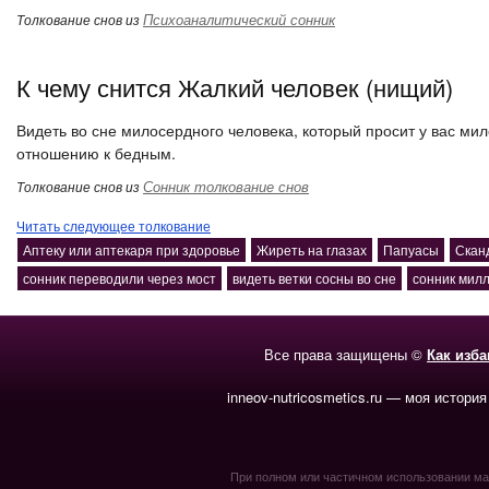
Психоаналитический сонник
Толкование снов из
К чему снится Жалкий человек (нищий)
Видеть во сне милосердного человека, который просит у вас мил
отношению к бедным.
Сонник толкование снов
Толкование снов из
Читать следующее толкование
Аптеку или аптекаря при здоровье
Жиреть на глазах
Папуасы
Скан
сонник переводили через мост
видеть ветки сосны во сне
сонник милл
Все права защищены ©
Как изб
inneov-nutricosmetics.ru — моя история
При полном или частичном использовании мате