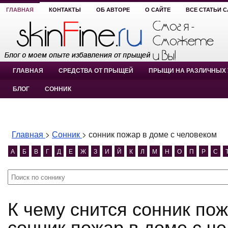
ГЛАВНАЯ
КОНТАКТЫ
ОБ АВТОРЕ
О САЙТЕ
ВСЕ СТАТЬИ 
ГЛАВНАЯ
СРЕДСТВА ОТ ПРЫЩЕЙ
ПРЫЩИ НА РАЗЛИЧНЫХ 
БЛОГ
СОННИК
Главная
>
Сонник
>
сонник пожар в доме с человеком
А
Б
В
Г
Д
Е
Ж
З
И
Й
К
Л
М
Н
О
П
Р
С
К чему снится сонник пожар в доме с человеком?
сонник пожар в доме с ч