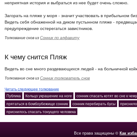
неприятная история и выбраться из нее будет очень сложно.
Загорать на пляже у моря - значит участвовать в прибыльном биз
Видеть себя обнаженной на диком пустынном пляже - предвещае
предупреждение остерегаться завистников.
Сонник по алфавиту
Толкование снов из
К чему снится Пляж
Видеть во сне много раздевающихся людей - на больничной койк
Сонник толкователь снов
Толкование снов из
Читать следующее толкование
Публика
Кольцо украшение на ноге
сонник спасать котят во сне к чему
прятаться в бомбоубежище сонник
сонник перебирать бусы
приснило
приснилось спасать тонущего человека
Все права защищены ©
Как изб