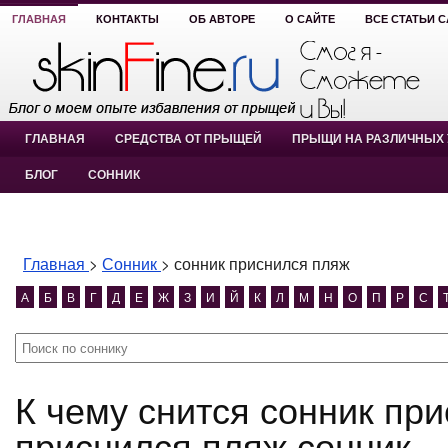
ГЛАВНАЯ
КОНТАКТЫ
ОБ АВТОРЕ
О САЙТЕ
ВСЕ СТАТЬИ 
ГЛАВНАЯ
СРЕДСТВА ОТ ПРЫЩЕЙ
ПРЫЩИ НА РАЗЛИЧНЫХ 
БЛОГ
СОННИК
Главная
>
Сонник
>
сонник приснился пляж
А
Б
В
Г
Д
Е
Ж
З
И
Й
К
Л
М
Н
О
П
Р
С
К чему снится сонник приснился пляж? сонник
приснился пляж сонник