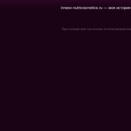
inneov-nutricosmetics.ru — моя история
При полном или частичном использовании мате