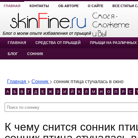
ГЛАВНАЯ
КОНТАКТЫ
ОБ АВТОРЕ
О САЙТЕ
ВСЕ СТАТЬИ 
ГЛАВНАЯ
СРЕДСТВА ОТ ПРЫЩЕЙ
ПРЫЩИ НА РАЗЛИЧНЫХ 
БЛОГ
СОННИК
Главная
>
Сонник
>
сонник птица стучалась в окно
А
Б
В
Г
Д
Е
Ж
З
И
Й
К
Л
М
Н
О
П
Р
С
К чему снится сонник птица стучалась в окно?
сонник птица стучалась в