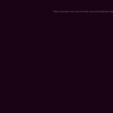
При полном или частичном использовании мате