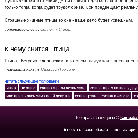
Пугать хищников от своих детей означает для молодой женщины
только тогда, когда будет трудолюбива. Сон предвещает реальну
Страшные хищные птицы во сне - ваше дело будет успешным.
Сонник XXI века
Толкование снов из
К чему снится Птица
Птица - Встреча с человеком, о котором вы думали в последнее 
Маленький сонник
Толкование снов из
Читать следующее толкование
Ишак
Чиханье
сонник украли обувь мужа
сонник шрам на шее у друг
мне приснилась мама моей девушки
сонник ручка ребенка в животе
со
Все права защищены ©
Как изб
inneov-nutricosmetics.ru — моя история