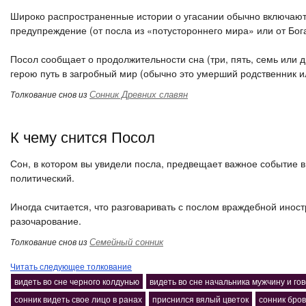
Широко распространенные истории о угасании обычно включают п
предупреждение (от посла из «потустороннего мира» или от Бог
Посол сообщает о продолжительности сна (три, пять, семь или
герою путь в загробный мир (обычно это умерший родственник и
Сонник Древних славян
Толкование снов из
К чему снится Посол
Сон, в котором вы увидели посла, предвещает важное событие в 
политический.
Иногда считается, что разговаривать с послом враждебной инос
разочарование.
Семейный сонник
Толкование снов из
Читать следующее толкование
видеть во сне черного колдунью
видеть во сне начальника мужчину и гов
сонник видеть свое лицо в ранах
приснился вялый цветок
сонник бро