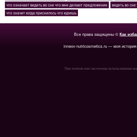
что означает видеть во сне что мне делают предложение
видеть во сне 
что значит когда приснилось что куришь
Все права защищены ©
Как изб
inneov-nutricosmetics.ru — моя история
При полном или частичном использовании мате