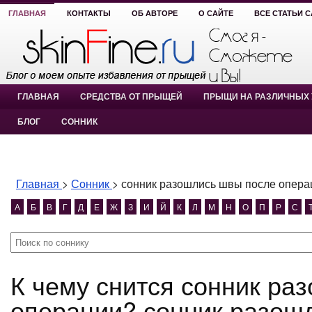
ГЛАВНАЯ
КОНТАКТЫ
ОБ АВТОРЕ
О САЙТЕ
ВСЕ СТАТЬИ 
ГЛАВНАЯ
СРЕДСТВА ОТ ПРЫЩЕЙ
ПРЫЩИ НА РАЗЛИЧНЫХ 
БЛОГ
СОННИК
Главная
>
Сонник
>
сонник разошлись швы после опера
А
Б
В
Г
Д
Е
Ж
З
И
Й
К
Л
М
Н
О
П
Р
С
К чему снится сонник разошлись швы после
операции? сонник разош