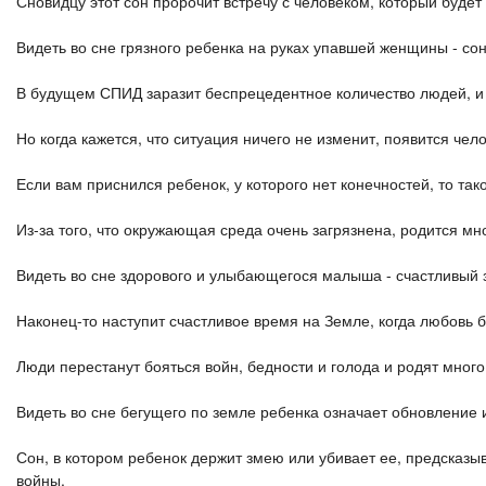
Сновидцу этот сон пророчит встречу с человеком, который будет
Видеть во сне грязного ребенка на руках упавшей женщины - сон
В будущем СПИД заразит беспрецедентное количество людей, и 
Но когда кажется, что ситуация ничего не изменит, появится чел
Если вам приснился ребенок, у которого нет конечностей, то так
Из-за того, что окружающая среда очень загрязнена, родится м
Видеть во сне здорового и улыбающегося малыша - счастливый 
Наконец-то наступит счастливое время на Земле, когда любовь 
Люди перестанут бояться войн, бедности и голода и родят мног
Видеть во сне бегущего по земле ребенка означает обновление 
Сон, в котором ребенок держит змею или убивает ее, предсказыв
войны.