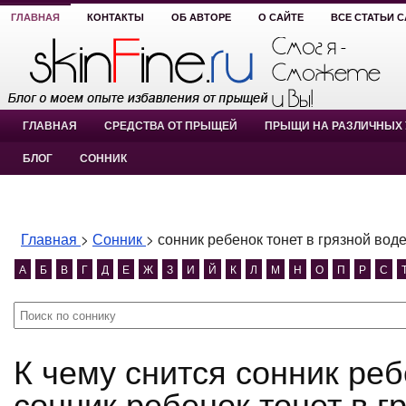
ГЛАВНАЯ
КОНТАКТЫ
ОБ АВТОРЕ
О САЙТЕ
ВСЕ СТАТЬИ 
ГЛАВНАЯ
СРЕДСТВА ОТ ПРЫЩЕЙ
ПРЫЩИ НА РАЗЛИЧНЫХ 
БЛОГ
СОННИК
Главная
>
Сонник
>
сонник ребенок тонет в грязной вод
А
Б
В
Г
Д
Е
Ж
З
И
Й
К
Л
М
Н
О
П
Р
С
К чему снится сонник ребенок тонет в грязной воде?
сонник ребенок тонет в г