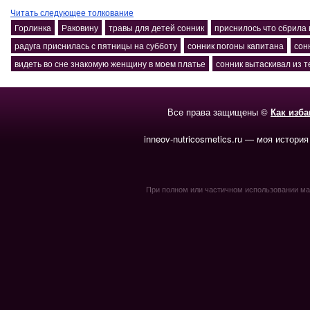
Читать следующее толкование
Горлинка
Раковину
травы для детей сонник
приснилось что сбрила 
радуга приснилась с пятницы на субботу
сонник погоны капитана
сон
видеть во сне знакомую женщину в моем платье
сонник вытаскивал из т
Все права защищены ©
Как изб
inneov-nutricosmetics.ru — моя история
При полном или частичном использовании мате