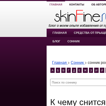
ГЛАВНАЯ
КОНТАКТЫ
ОБ АВТОР
ГЛАВНАЯ
СРЕДСТВА ОТ ПРЫЩ
БЛОГ
СОННИК
Главная
>
Сонник
>
сонник ро
А
Б
В
Г
Д
Е
Ж
З
И
Й
К чему снится сонник рождения