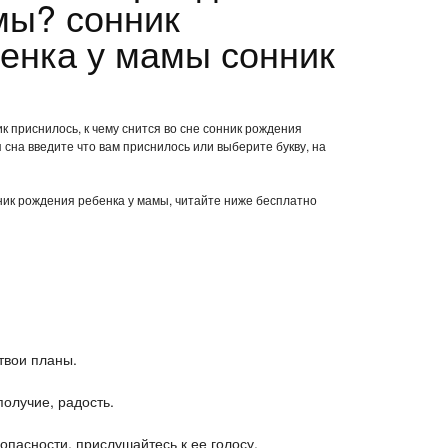
мы? сонник
енка у мамы сонник
к приснилось, к чему снится во сне сонник рождения
сна введите что вам приснилось или выберите букву, на
нник рождения ребенка у мамы, читайте ниже бесплатно
твои планы.
олучие, радость.
опасности, прислушайтесь к ее голосу.