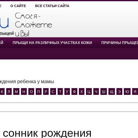
Е
О САЙТЕ
ВСЕ СТАТЬИ САЙТА
ЕЙ
ПРЫЩИ НА РАЗЛИЧНЫХ УЧАСТКАХ КОЖИ
ПРИЧИНЫ ПРЫЩЕ
ждения ребенка у мамы
К
Л
М
Н
О
П
Р
С
Т
У
Ф
Х
Ц
Ч
Ш
Щ
Э
Ю
Я