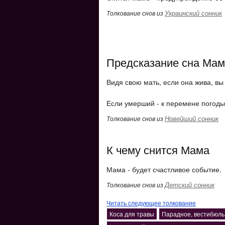
Украинский сонник
Толкование снов из
Предсказание сна Ма
Видя свою мать, если она жива, вы 
Если умерший - к перемене погоды
Новейший сонник
Толкование снов из
К чему снится Мама
Мама - будет счастливое событие.
Детский сонник
Толкование снов из
Читать следующее толкование
Коса для травы
Парадное, вестибюль