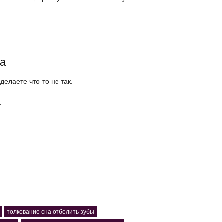
ма
делаете что-то не так.
.
толкование сна отбелить зубы