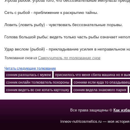
Угроза рыбой: угроза того, что бессознательные импульсы пре
Сеть с рыбой - приближение к раскрытию тайны.
Ловить (ловить рыбу) - чувствовать бессознательные порывы.
Голова большой рыбы: видеть только часть рыбы означает непо
Удар веслом (рыбой) - прикладывание усилия в неправильном н
Самоучитель по толкованию снов
Толкование снов из
Читать следующее толкование
сонник разошлась с мужем
приснилось что меня сбила машина но я вы
сонник онлайн толкователь похороны
сонники если куда то опаздывае
сонник видеть во сне копать картошку
сонник видела знакомого парня
Все права защищены ©
Как изб
inneov-nutricosmetics.ru — моя история