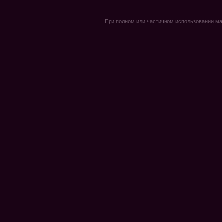
При полном или частичном использовании мате