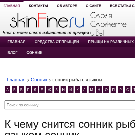
ГЛАВНАЯ
КОНТАКТЫ
ОБ АВТОРЕ
О САЙТЕ
ВСЕ СТАТЬИ 
ГЛАВНАЯ
СРЕДСТВА ОТ ПРЫЩЕЙ
ПРЫЩИ НА РАЗЛИЧНЫХ 
БЛОГ
СОННИК
Главная
>
Сонник
>
сонник рыба с языком
А
Б
В
Г
Д
Е
Ж
З
И
Й
К
Л
М
Н
О
П
Р
С
К чему снится сонник рыба с языком? сонник рыба с
языком сонник