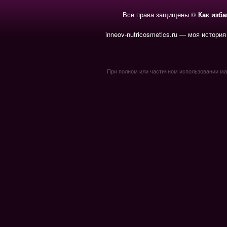
Все права защищены ©
Как изб
inneov-nutricosmetics.ru — моя история
При полном или частичном использовании мате