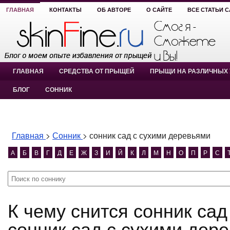
ГЛАВНАЯ
КОНТАКТЫ
ОБ АВТОРЕ
О САЙТЕ
ВСЕ СТАТЬИ 
ГЛАВНАЯ
СРЕДСТВА ОТ ПРЫЩЕЙ
ПРЫЩИ НА РАЗЛИЧНЫХ 
БЛОГ
СОННИК
Главная
>
Сонник
>
сонник сад с сухими деревьями
А
Б
В
Г
Д
Е
Ж
З
И
Й
К
Л
М
Н
О
П
Р
С
К чему снится сонник сад с сухими деревьями?
сонник сад с сухими дер