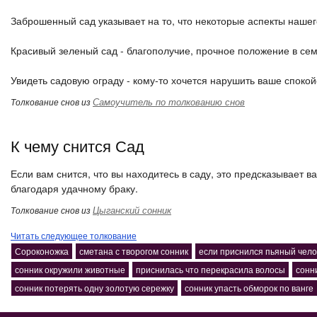
Заброшенный сад указывает на то, что некоторые аспекты наше
Красивый зеленый сад - благополучие, прочное положение в сем
Увидеть садовую ограду - кому-то хочется нарушить ваше спокой
Самоучитель по толкованию снов
Толкование снов из
К чему снится Сад
Если вам снится, что вы находитесь в саду, это предсказывает в
благодаря удачному браку.
Цыганский сонник
Толкование снов из
Читать следующее толкование
Сороконожка
сметана с творогом сонник
если приснился пьяный чело
сонник окружили животные
приснилась что перекрасила волосы
сонн
сонник потерять одну золотую сережку
сонник упасть обморок по ванге