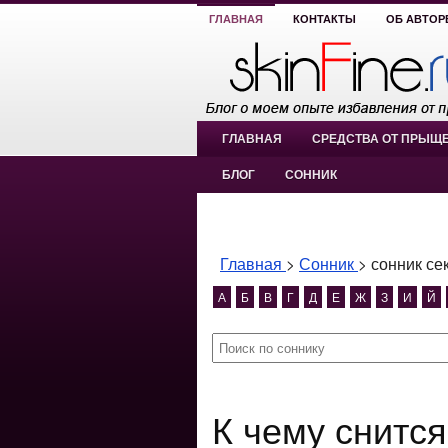
ГЛАВНАЯ
КОНТАКТЫ
ОБ АВТОР
ГЛАВНАЯ
СРЕДСТВА ОТ ПРЫЩ
БЛОГ
СОННИК
Главная
>
Сонник
>
сонник се
А
Б
В
Г
Д
Е
Ж
З
И
Й
К чему снится сонник секс со