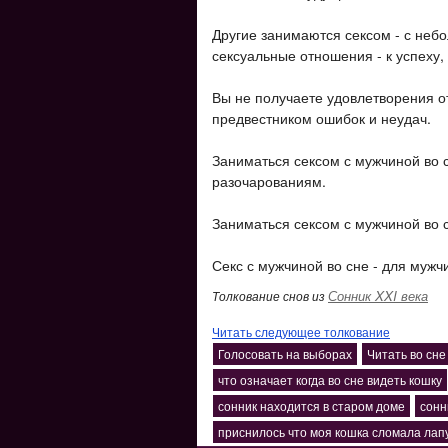
Другие занимаются сексом - с неб
сексуальные отношения - к успеху
Вы не получаете удовлетворения от
предвестником ошибок и неудач.
Заниматься сексом с мужчиной во 
разочарованиям.
Заниматься сексом с мужчиной во с
Секс с мужчиной во сне - для мужчи
Сонник XXI века
Толкование снов из
Читать следующее толкование
Голосовать на выборах
Читать во сне
что означает когда во сне видеть кошку
сонник находится в старом доме
сонн
приснилось что моя кошка сломала лап