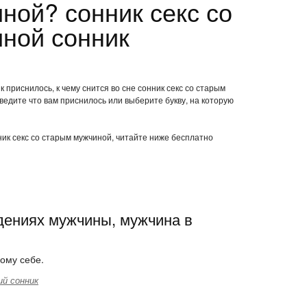
ной? сонник секс со
ной сонник
 приснилось, к чему снится во сне сонник секс со старым
едите что вам приснилось или выберите букву, на которую
нник секс со старым мужчиной, читайте ниже бесплатно
идениях мужчины, мужчина в
ому себе.
й сонник