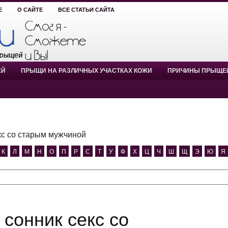
Е
О САЙТЕ
ВСЕ СТАТЬИ САЙТА
ЕЙ
ПРЫЩИ НА РАЗЛИЧНЫХ УЧАСТКАХ КОЖИ
ПРИЧИНЫ ПРЫЩЕ
кс со старым мужчиной
К
Л
М
Н
О
П
Р
С
Т
У
Ф
Х
Ц
Ч
Ш
Щ
Э
Ю
Я