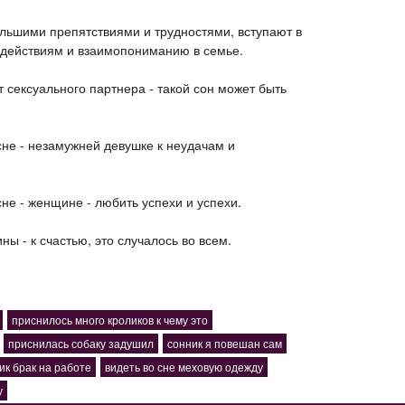
ольшими препятствиями и трудностями, вступают в
, действиям и взаимопониманию в семье.
 сексуального партнера - такой сон может быть
сне - незамужней девушке к неудачам и
не - женщине - любить успехи и успехи.
ны - к счастью, это случалось во всем.
приснилось много кроликов к чему это
приснилась собаку задушил
сонник я повешан сам
ик брак на работе
видеть во сне меховую одежду
у