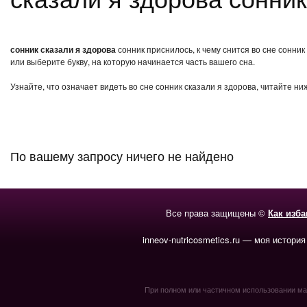
сонник сказали я здорова
сонник приснилось, к чему снится во сне сонни
или выберите букву, на которую начинается часть вашего сна.
Узнайте, что означает видеть во сне сонник сказали я здорова, читайте н
По вашему запросу ничего не найдено
Все права защищены ©
Как изб
inneov-nutricosmetics.ru — моя история
При полном или частичном использовании мате