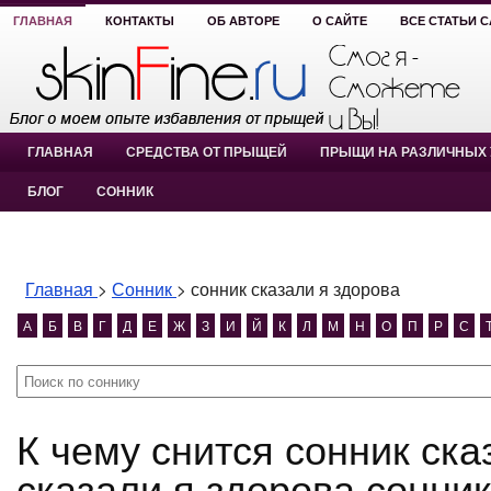
ГЛАВНАЯ
КОНТАКТЫ
ОБ АВТОРЕ
О САЙТЕ
ВСЕ СТАТЬИ 
ГЛАВНАЯ
СРЕДСТВА ОТ ПРЫЩЕЙ
ПРЫЩИ НА РАЗЛИЧНЫХ 
БЛОГ
СОННИК
Главная
>
Сонник
>
сонник сказали я здорова
А
Б
В
Г
Д
Е
Ж
З
И
Й
К
Л
М
Н
О
П
Р
С
К чему снится сонник сказали я здорова? сонник
сказали я здорова сонник