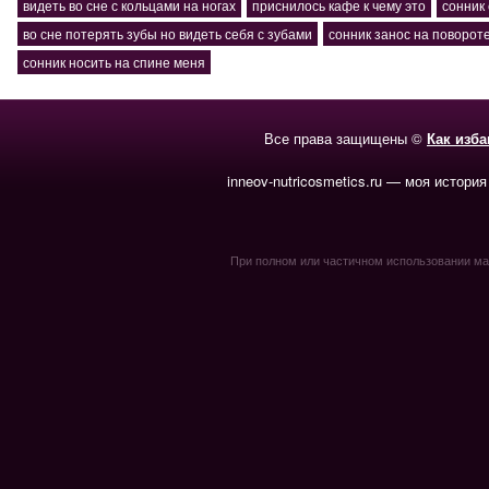
видеть во сне с кольцами на ногах
приснилось кафе к чему это
сонник 
во сне потерять зубы но видеть себя с зубами
сонник занос на поворот
сонник носить на спине меня
Все права защищены ©
Как изб
inneov-nutricosmetics.ru — моя история
При полном или частичном использовании мате