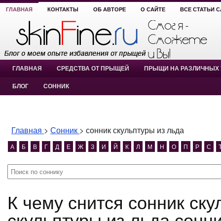
ГЛАВНАЯ
КОНТАКТЫ
ОБ АВТОРЕ
О САЙТЕ
ВСЕ СТАТЬИ 
ГЛАВНАЯ
СРЕДСТВА ОТ ПРЫЩЕЙ
ПРЫЩИ НА РАЗЛИЧНЫХ 
БЛОГ
СОННИК
Главная
>
Сонник
>
сонник скульптуры из льда
А
Б
В
Г
Д
Е
Ж
З
И
Й
К
Л
М
Н
О
П
Р
С
К чему снится сонник скульптуры из льда? сонник
скульптуры из льда сонн