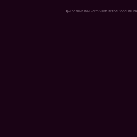
При полном или частичном использовании мате