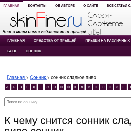
ГЛАВНАЯ
КОНТАКТЫ
ОБ АВТОРЕ
О САЙТЕ
ВСЕ СТАТЬИ 
ГЛАВНАЯ
СРЕДСТВА ОТ ПРЫЩЕЙ
ПРЫЩИ НА РАЗЛИЧНЫХ 
БЛОГ
СОННИК
Главная
>
Сонник
>
сонник сладкое пиво
А
Б
В
Г
Д
Е
Ж
З
И
Й
К
Л
М
Н
О
П
Р
С
К чему снится сонник сладкое пиво? сонник сладкое
пиво сонник