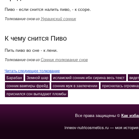
Пиво - если снится налить пиво, - к ссоре.
Украинский сонник
Толкование снов из
К чему снится Пиво
Пить пиво во сне - к лени.
Сонник толкование снов
Толкование снов из
Читать следующее толкование
Барабан
Земной шар
исламский сонник ибн сирина весь текст
видет
сонник вампиры фрейд
сонник муж в заключении
приснилась огромна
приснился сон выпадают пломбы
Все права защищены ©
Как изб
inneov-nutricosmetics.ru — моя история