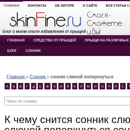
ГЛАВНАЯ
КОНТАКТЫ
ОБ АВТОРЕ
О САЙТЕ
ВСЕ СТАТЬИ 
ГЛАВНАЯ
СРЕДСТВА ОТ ПРЫЩЕЙ
ПРЫЩИ НА РАЗЛИЧНЫХ 
БЛОГ
СОННИК
Главная
>
Сонник
>
сонник слюной поперхнуться
А
Б
В
Г
Д
Е
Ж
З
И
Й
К
Л
М
Н
О
П
Р
С
К чему снится сонник слюной поперхнуться? сонник
слюной поперхнуться сон