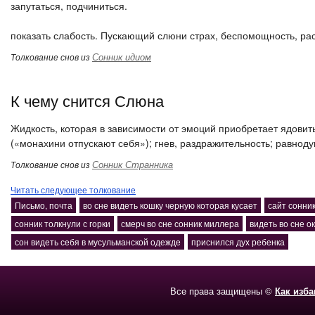
запутаться, подчиниться.
показать слабость. Пускающий слюни страх, беспомощность, рас
Сонник идиом
Толкование снов из
К чему снится Слюна
Жидкость, которая в зависимости от эмоций приобретает ядови
(«монахини отпускают себя»); гнев, раздражительность; равнод
Сонник Странника
Толкование снов из
Читать следующее толкование
Письмо, почта
во сне видеть кошку черную которая кусает
сайт сонни
сонник толкнули с горки
смерч во сне сонник миллера
видеть во сне о
сон видеть себя в мусульманской одежде
приснился дух ребенка
Все права защищены ©
Как изб