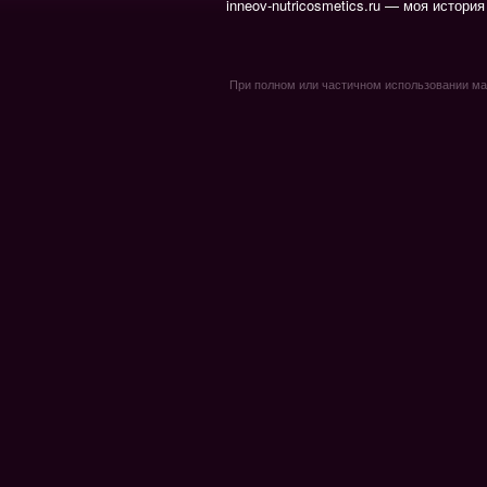
inneov-nutricosmetics.ru — моя история
При полном или частичном использовании мате