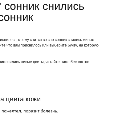
 сонник снились
сонник
иснилось, к чему снится во сне сонник снились живые
те что вам приснилось или выберите букву, на которую
нник снились живые цветы, читайте ниже бесплатно
а цвета кожи
ца пожелтел, поразит болезнь.