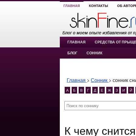
ГЛАВНАЯ
КОНТАКТЫ
ОБ АВТОР
ГЛАВНАЯ
СРЕДСТВА ОТ ПРЫЩ
БЛОГ
СОННИК
Главная
>
Сонник
>
сонник сн
А
Б
В
Г
Д
Е
Ж
З
И
Й
К чему снится сонник снились