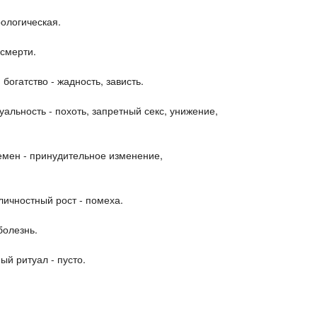
рологическая.
 смерти.
богатство - жадность, зависть.
альность - похоть, запретный секс, унижение,
емен - принудительное изменение,
личностный рост - помеха.
болезнь.
ый ритуал - пусто.