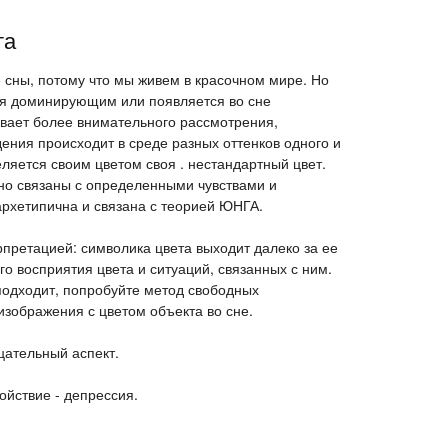
та
е сны, потому что мы живем в красочном мире. Но
ся доминирующим или появляется во сне
вает более внимательного рассмотрения,
ения происходит в среде разных оттенков одного и
еляется своим цветом своя . нестандартный цвет.
но связаны с определенными чувствами и
архетипична и связана с теорией ЮНГА.
рпретацией: символика цвета выходит далеко за ее
го восприятия цвета и ситуаций, связанных с ним.
подходит, попробуйте метод свободных
изображения с цветом объекта во сне.
цательный аспект.
ойствие - депрессия.