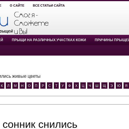
Е
О САЙТЕ
ВСЕ СТАТЬИ САЙТА
ЕЙ
ПРЫЩИ НА РАЗЛИЧНЫХ УЧАСТКАХ КОЖИ
ПРИЧИНЫ ПРЫЩЕ
ились живые цветы
К
Л
М
Н
О
П
Р
С
Т
У
Ф
Х
Ц
Ч
Ш
Щ
Э
Ю
Я