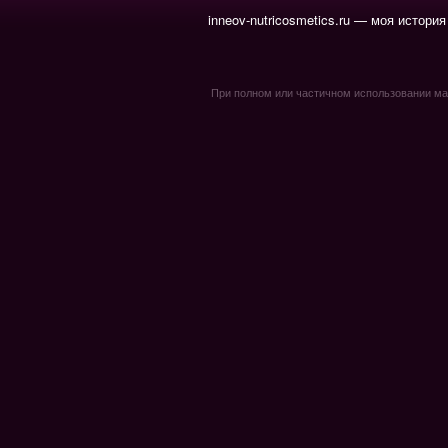
inneov-nutricosmetics.ru — моя история
При полном или частичном использовании мате