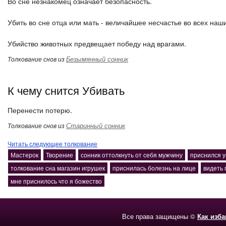
Во сне незнакомец означает безопасность.
Убить во сне отца или мать - величайшее несчастье во всех наш
Убийство животных предвещает победу над врагами.
Безымянный сонник
Толкование снов из
К чему снится Убивать
Перенести потерю.
Старинный сонник
Толкование снов из
Читать следующее толкование
Мастерок
Творение
сонник оттолкнуть от себя мужчину
приснился 
толкование сна магазин игрушек
приснилась болезнь на лице
видеть 
мне приснилось что я божество
Все права защищены ©
Как изб