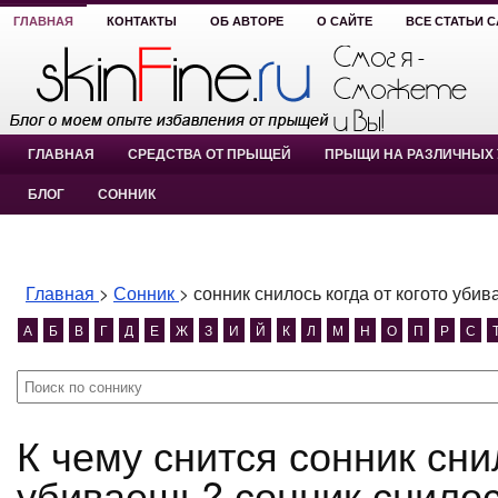
ГЛАВНАЯ
КОНТАКТЫ
ОБ АВТОРЕ
О САЙТЕ
ВСЕ СТАТЬИ 
ГЛАВНАЯ
СРЕДСТВА ОТ ПРЫЩЕЙ
ПРЫЩИ НА РАЗЛИЧНЫХ 
БЛОГ
СОННИК
Главная
>
Сонник
>
сонник снилось когда от когото уби
А
Б
В
Г
Д
Е
Ж
З
И
Й
К
Л
М
Н
О
П
Р
С
К чему снится сонник снилось когда от когото
убиваешь? сонник снилос