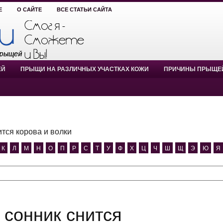
Е
О САЙТЕ
ВСЕ СТАТЬИ САЙТА
ЕЙ
ПРЫЩИ НА РАЗЛИЧНЫХ УЧАСТКАХ КОЖИ
ПРИЧИНЫ ПРЫЩЕ
ится корова и волки
К
Л
М
Н
О
П
Р
С
Т
У
Ф
Х
Ц
Ч
Ш
Щ
Э
Ю
Я