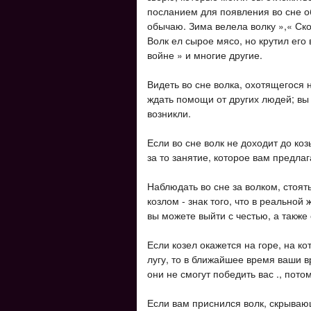
посланием для появления во сне об
обычаю. Зима велела волку »,« Ско
Волк ел сырое мясо, но крутил его
войне » и многие другие.
Видеть во сне волка, охотящегося н
ждать помощи от других людей; вы
возникли.
Если во сне волк не доходит до козы
за то занятие, которое вам предлаг
Наблюдать во сне за волком, стоят
козлом - знак того, что в реальной
вы можете выйти с честью, а также 
Если козел окажется на горе, на ко
лугу, то в ближайшее время ваши вр
они не смогут победить вас ., пото
Если вам приснился волк, скрываю