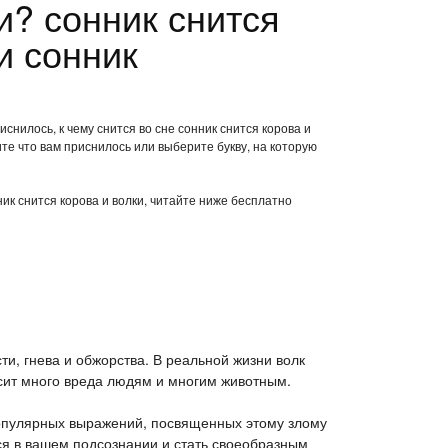
и? сонник снится
и сонник
иснилось, к чему снится во сне сонник снится корова и
те что вам приснилось или выберите букву, на которую
ник снится корова и волки, читайте ниже бесплатно
ти, гнева и обжорства. В реальной жизни волк
сит много вреда людям и многим животным.
опулярных выражений, посвященных этому злому
ся в вашем подсознании и стать своеобразным