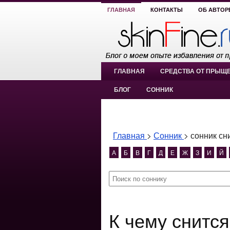
ГЛАВНАЯ
КОНТАКТЫ
ОБ АВТОР
ГЛАВНАЯ
СРЕДСТВА ОТ ПРЫЩ
БЛОГ
СОННИК
Главная
>
Сонник
>
сонник сн
А
Б
В
Г
Д
Е
Ж
З
И
Й
К чему снится сонник снится