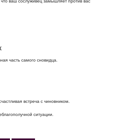
, что ваш сослуживец замышляет против вас
к
вная часть самого сновидца.
счастливая встреча с чиновником.
неблагополучной ситуации.