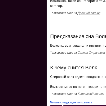
Возможно, такой сон говорит о том
заговор.
Древний сонник
Толкование снов из
Предсказание сна Вол
Болезнь, враг; хищная и инстинкти
Сонник Странника
Толкование снов из
К чему снится Волк
Свирепый волк сидит неподвижно: 
Волк ест мясо на ноге - говорит о 
Китайский сонник
Толкование снов из
Читать следующее толкование