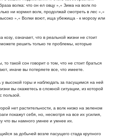
раза волка: что он ел овцу »,« Зима на волк по
лько ни кормил волк, продолжай смотреть в лес »,«
 высоко »,« Волки воют, ища убежища - к морозу или
а козу, означает, что в реальной жизни не стоит
 можете решить только те проблемы, которые
, то такой сон говорит о том, что не стоит браться
ают, иначе вы потеряете все, что имеете.
ь у высокой горы и наблюдать за пасущимся на ней
 жизни вы окажетесь в сложной ситуации, из которой
с пользой.
торой нет растительности, а волк низко на зеленом
аги покажут себя, но, несмотря на все их усилия,
му что вы намного умнее и умнее их.
щийся за добычей возле пасущего стада крупного