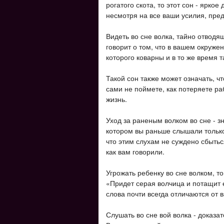
рогатого скота, то этот сон - яркое
несмотря на все ваши усилия, пред
Видеть во сне волка, тайно отвод
говорит о том, что в вашем окруже
которого коварны и в то же время 
Такой сон также может означать, ч
сами не поймете, как потеряете ра
жизнь.
Уход за раненым волком во сне - зн
котором вы раньше слышали только 
что этим слухам не суждено сбыться
как вам говорили.
Угрожать ребенку во сне волком, то
«Придет серая волчица и потащит е
слова почти всегда отличаются от 
Слушать во сне вой волка - доказат