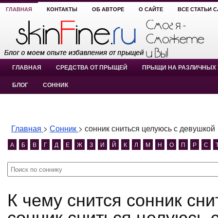
ГЛАВНАЯ
КОНТАКТЫ
ОБ АВТОРЕ
О САЙТЕ
ВСЕ СТАТЬИ 
ГЛАВНАЯ
СРЕДСТВА ОТ ПРЫЩЕЙ
ПРЫЩИ НА РАЗЛИЧНЫХ 
БЛОГ
СОННИК
Главная
>
Сонник
>
сонник сниться целуюсь с девушкой
А
Б
В
Г
Д
Е
Ж
З
И
Й
К
Л
М
Н
О
П
Р
С
К чему снится сонник сниться целуюсь с девушкой?
сонник сниться целуюсь 