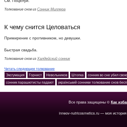
См. Поцелуй.
Сонник Миллера
Толкование снов из
К чему снится Целоваться
Примирение с противником, но девушки.
Быстрая свадьба.
Халдейский сонник
Толкование снов из
Читать следующее толкование
Эксгумация
Горнист
Невольников
Штопка
сонник во сне убил св
сонник парашютисты падают
український сонники толкование снов бес
Все права защищены ©
Как изб
inneov-nutricosmetics.ru — моя история