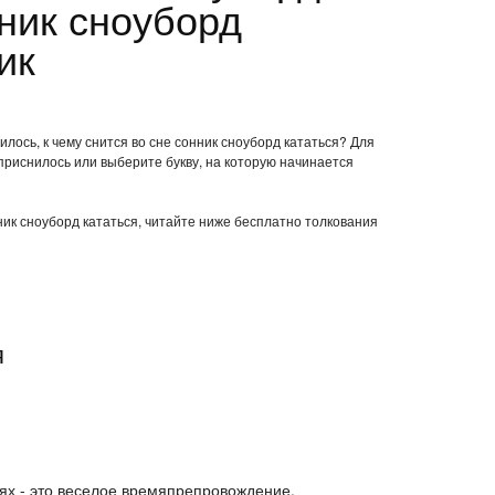
нник сноуборд
ик
лось, к чему снится во сне сонник сноуборд кататься? Для
приснилось или выберите букву, на которую начинается
нник сноуборд кататься, читайте ниже бесплатно толкования
я
нях - это веселое времяпрепровождение.