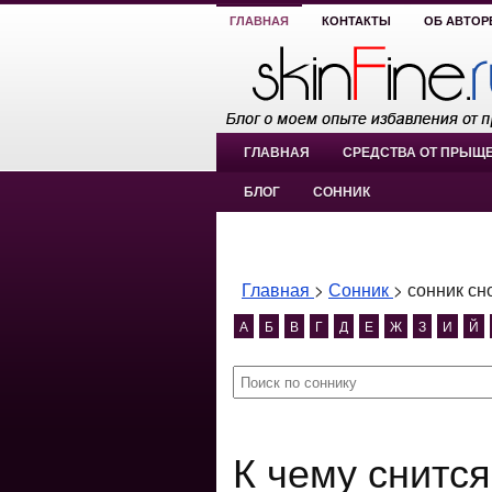
ГЛАВНАЯ
КОНТАКТЫ
ОБ АВТОР
ГЛАВНАЯ
СРЕДСТВА ОТ ПРЫЩ
БЛОГ
СОННИК
Главная
>
Сонник
>
сонник сн
А
Б
В
Г
Д
Е
Ж
З
И
Й
К чему снится сонник сноуборд