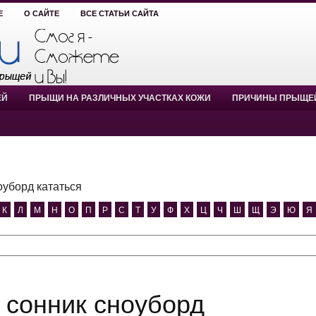
Е
О САЙТЕ
ВСЕ СТАТЬИ САЙТА
ЕЙ
ПРЫЩИ НА РАЗЛИЧНЫХ УЧАСТКАХ КОЖИ
ПРИЧИНЫ ПРЫЩЕ
оуборд кататься
К
Л
М
Н
О
П
Р
С
Т
У
Ф
Х
Ц
Ч
Ш
Щ
Э
Ю
Я