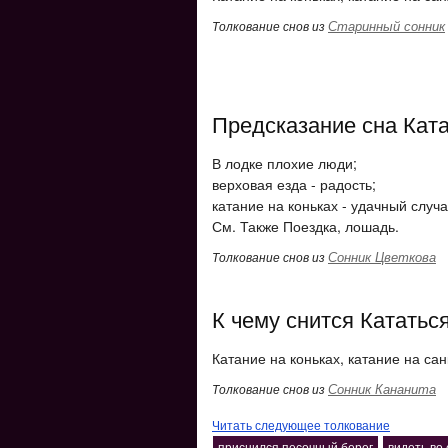
Старинный сонник
Толкование снов из
Предсказание сна Кат
В лодке плохие люди;
верховая езда - радость;
катание на коньках - удачный случа
См. Также Поездка, лошадь.
Сонник Цветкова
Толкование снов из
К чему снится Кататьс
Катание на коньках, катание на сан
Сонник Кананита
Толкование снов из
Читать следующее толкование
приснился песочный берег
видеть во 