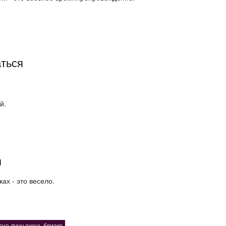
аться
й.
я
ках - это весело.
сне луну очень близко