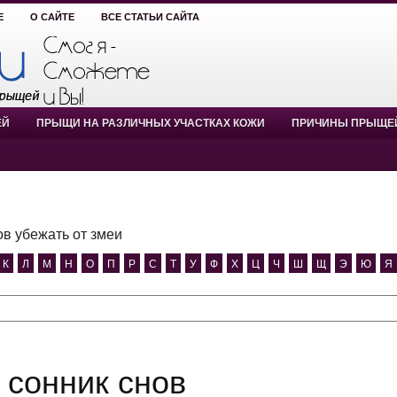
Е
О САЙТЕ
ВСЕ СТАТЬИ САЙТА
ЕЙ
ПРЫЩИ НА РАЗЛИЧНЫХ УЧАСТКАХ КОЖИ
ПРИЧИНЫ ПРЫЩЕ
ов убежать от змеи
К
Л
М
Н
О
П
Р
С
Т
У
Ф
Х
Ц
Ч
Ш
Щ
Э
Ю
Я