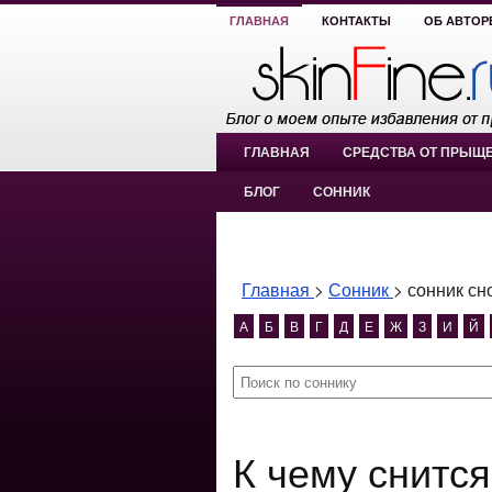
ГЛАВНАЯ
КОНТАКТЫ
ОБ АВТОР
ГЛАВНАЯ
СРЕДСТВА ОТ ПРЫЩ
БЛОГ
СОННИК
Главная
>
Сонник
>
сонник сн
А
Б
В
Г
Д
Е
Ж
З
И
Й
К чему снится сонник снов