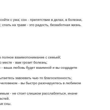
сойти с ума; сон - препятствие в делах, в болезни,
р; спать на траве - это радость, беззаботная жизнь.
то полное взаимопонимание с семьей;
 месте - вам грозит болезнь;
 - ваша любовь будет взаимной и вы создадите
таетесь завоевать чью-то благосклонность;
 человеком - вы быстро разочаруетесь в любимом
имым - не стоит слишком расслабляться, иначе
астей.
ые сны.