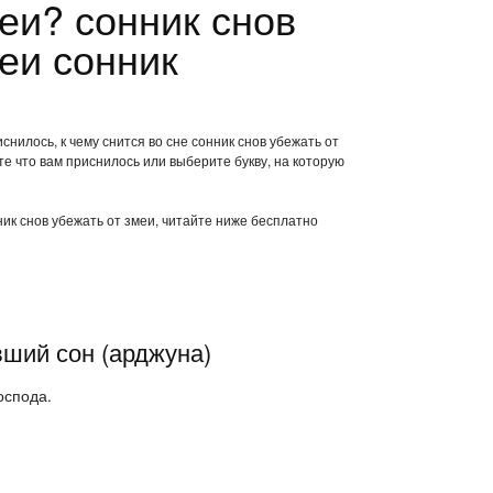
еи? сонник снов
еи сонник
снилось, к чему снится во сне сонник снов убежать от
е что вам приснилось или выберите букву, на которую
ник снов убежать от змеи, читайте ниже бесплатно
вший сон (арджуна)
оспода.