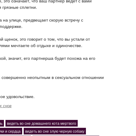
, это означает, что ваш партнер ведет с вами
я грязные сплетни.
а на улице, предвещает скорую встречу с
поддержке.
й щенок, это говорит о том, что вы устали от
ями мечтаете об отдыхе и одиночестве.
ой, значит, его партнерша будет похожа на его
 с совершенно неопытным в сексуальном отношении
ое удовольствие.
х снов
ль
видеть во сне домашнего кота мертвого
ки и сердца
видеть во сне злую черную собаку