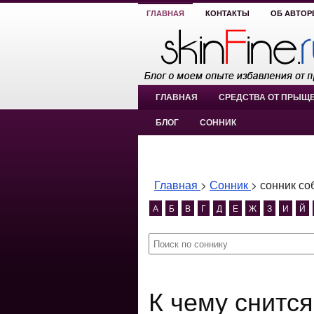
ГЛАВНАЯ
КОНТАКТЫ
ОБ АВТОР
ГЛАВНАЯ
СРЕДСТВА ОТ ПРЫЩ
БЛОГ
СОННИК
Главная
>
Сонник
>
сонник со
А
Б
В
Г
Д
Е
Ж
З
И
Й
К чему снится сонник собака