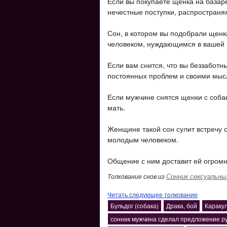
Если вы покупаете щенка на базаре
нечестные поступки, распространя
Сон, в котором вы подобрали щенк
человеком, нуждающимся в вашей 
Если вам снится, что вы беззаботны
постоянных проблем и своими мысл
Если мужчине снятся щенки с собак
мать.
Женщине такой сон сулит встречу
молодым человеком.
Общение с ним доставит ей огромн
Сонник сексуальны
Толкование снов из
Читать следующее толкование
Бульдог (собака)
Драка, бой
Караку
сонник мужчина сделал предложение ру