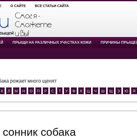
Е
О САЙТЕ
ВСЕ СТАТЬИ САЙТА
ЕЙ
ПРЫЩИ НА РАЗЛИЧНЫХ УЧАСТКАХ КОЖИ
ПРИЧИНЫ ПРЫЩЕ
бака рожает много щенят
К
Л
М
Н
О
П
Р
С
Т
У
Ф
Х
Ц
Ч
Ш
Щ
Э
Ю
Я