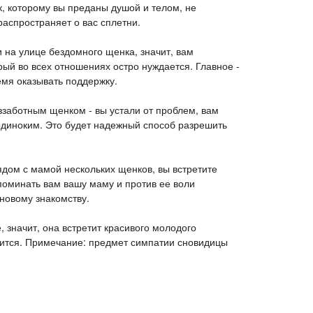
к, которому вы преданы душой и телом, не
распространяет о вас сплетни.
 на улице бездомного щенка, значит, вам
ый во всех отношениях остро нуждается. Главное -
емя оказывать поддержку.
заботным щенком - вы устали от проблем, вам
одиноким. Это будет надежный способ разрешить
ядом с мамой нескольких щенков, вы встретите
поминать вам вашу маму и против ее воли
новому знакомству.
 значит, она встретит красивого молодого
вится. Примечание: предмет симпатии сновидицы