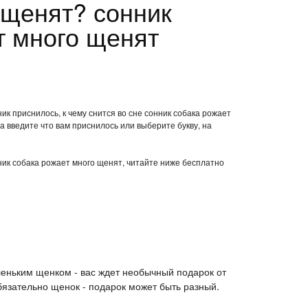
 щенят? сонник
т много щенят
ик приснилось, к чему снится во сне сонник собака рожает
 введите что вам приснилось или выберите букву, на
нник собака рожает много щенят, читайте ниже бесплатно
аленьким щенком - вас ждет необычный подарок от
бязательно щенок - подарок может быть разный.