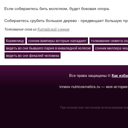
Если собираетесь бить молотком, будет боковая опора.
Собираетесь срубить большое дерево - предвещает большую пр
Китайский сонник
Толкование снов из
Кормилицу
сонник вампиры которые нападают
толкование сюжета сн
видеть во сне бывшего парня в инвалидной коляске
сонник миллера че
видеть во сне фекалий человека
Все права защищены ©
Как изб
inneov-nutricosmetics.ru — моя история
При полном или частичном использовании мате