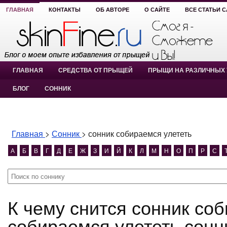
ГЛАВНАЯ
КОНТАКТЫ
ОБ АВТОРЕ
О САЙТЕ
ВСЕ СТАТЬИ 
ГЛАВНАЯ
СРЕДСТВА ОТ ПРЫЩЕЙ
ПРЫЩИ НА РАЗЛИЧНЫХ 
БЛОГ
СОННИК
Главная
>
Сонник
>
сонник собираемся улететь
А
Б
В
Г
Д
Е
Ж
З
И
Й
К
Л
М
Н
О
П
Р
С
К чему снится сонник собираемся улететь? сонник
собираемся улететь сонн