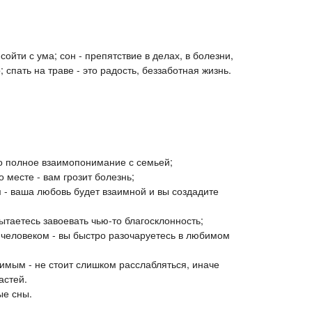
сойти с ума; сон - препятствие в делах, в болезни,
р; спать на траве - это радость, беззаботная жизнь.
то полное взаимопонимание с семьей;
 месте - вам грозит болезнь;
 - ваша любовь будет взаимной и вы создадите
таетесь завоевать чью-то благосклонность;
 человеком - вы быстро разочаруетесь в любимом
имым - не стоит слишком расслабляться, иначе
астей.
ые сны.