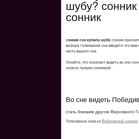
шубу? сонник
сонник
сонник сон купила шубу
сонник приснило
выбора толкования сна введите что вам 
часть вашего сна.
Узнайте, что означает видеть во сне со
снов из лучших сонников!
Во сне видеть Победи
стать близким другом Верховного Г
Ведический сонник
Толкование снов из