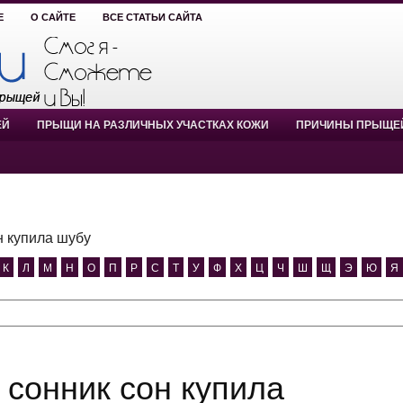
Е
О САЙТЕ
ВСЕ СТАТЬИ САЙТА
ЕЙ
ПРЫЩИ НА РАЗЛИЧНЫХ УЧАСТКАХ КОЖИ
ПРИЧИНЫ ПРЫЩЕ
н купила шубу
К
Л
М
Н
О
П
Р
С
Т
У
Ф
Х
Ц
Ч
Ш
Щ
Э
Ю
Я