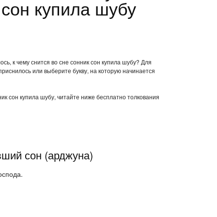
 сон купила шубу
сь, к чему снится во сне сонник сон купила шубу? Для
приснилось или выберите букву, на которую начинается
нник сон купила шубу, читайте ниже бесплатно толкования
вший сон (арджуна)
оспода.