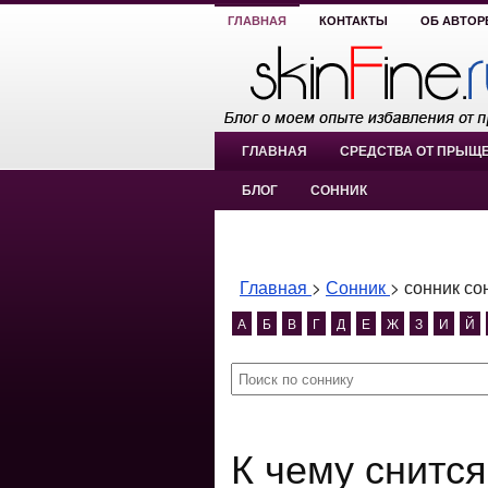
ГЛАВНАЯ
КОНТАКТЫ
ОБ АВТОР
ГЛАВНАЯ
СРЕДСТВА ОТ ПРЫЩ
БЛОГ
СОННИК
Главная
>
Сонник
>
сонник со
А
Б
В
Г
Д
Е
Ж
З
И
Й
К чему снится сонник сон купила